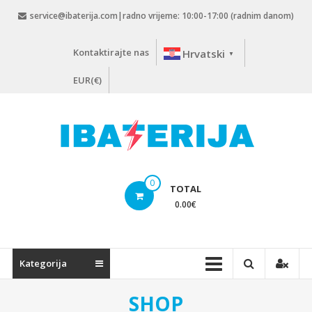
Skip
service@ibaterija.com|radno vrijeme: 10:00-17:00 (radnim danom)
to
content
Kontaktirajte nas
Hrvatski
▼
EUR(€)
0
TOTAL
0.00
€
Kategorija
SHOP