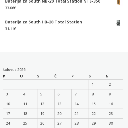
Baterija za South NB-20 Total Station NTS-350
33.06
€
Baterija za South HB-28 Total Station
31.11
€
kolovoz 2026
P
U
S
Č
P
S
N
1
2
3
4
5
6
7
8
9
10
11
12
13
14
15
16
17
18
19
20
21
22
23
24
25
26
27
28
29
30