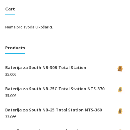
je:
25.33€.
je:
25.33€.
Cart
38.00€.
38.00€.
Nema proizvoda u košarici.
Products
Baterija za South NB-30B Total Station
35.00
€
Baterija za South NB-25C Total Station NTS-370
35.00
€
Baterija za South NB-25 Total Station NTS-360
33.06
€