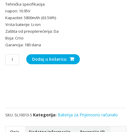
Tehnička specifikacija:
bila
je:
napon: 10.95V
je:
31.
Kapacitet: 5800mAh (63.5Wh)
47.00€.
Vrsta baterije: Li-ion
Zaštita od preopterećenja: Da
Boja: Crno
Garancija: 180 dana
Baterija
Dodaj u košaricu
za
Prijenosno
računalo
Apple
MB990LL/A,
MB991LL/A
količina
Kategorija:
Baterija za Prijenosno računalo
SKU:
SL10013-5
Opis
Dodatne informacije
Recenzije (0)