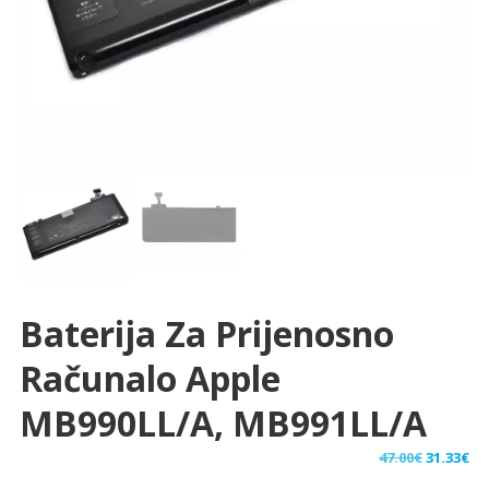
Baterija Za Prijenosno
Računalo Apple
MB990LL/A, MB991LL/A
Izvorna
Tr
47.00
€
31.33
€
cijena
ci