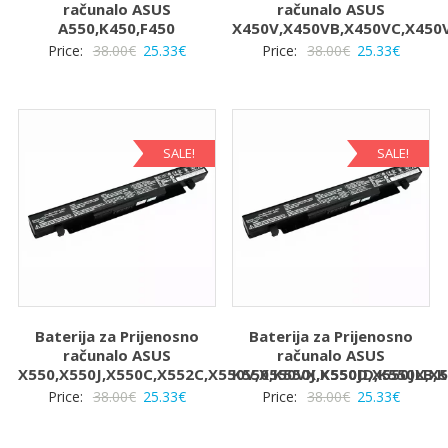
računalo ASUS
računalo ASUS
A550,K450,F450
X450V,X450VB,X450VC,X450
Izvorna
Trenutna
Izvorna
Trenut
Price:
38.00
€
25.33
€
Price:
38.00
€
25.33
€
cijena
cijena
cijena
cijena
bila
je:
bila
je:
je:
25.33€.
je:
25.33€.
38.00€.
38.00€.
SALE!
SALE!
Baterija za Prijenosno
Baterija za Prijenosno
računalo ASUS
računalo ASUS
X550,X550J,X550C,X552C,X550V,X550VX,X550D,X550JX,X
K550,K550J,K550JD,K550LB,
Izvorna
Trenutna
Izvorna
Trenut
Price:
38.00
€
25.33
€
Price:
38.00
€
25.33
€
cijena
cijena
cijena
cijena
bila
je:
bila
je: