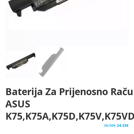
Baterija Za Prijenosno Rač
ASUS
K75,K75A,K75D,K75V,K75V
Izvorna
Tr
36.50
€
24.33
€
cijena
ci