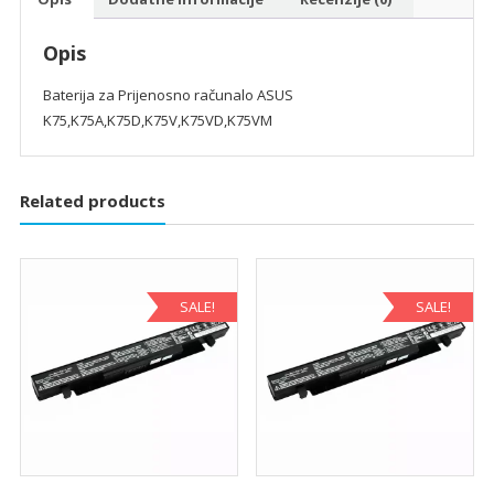
Opis
Baterija za Prijenosno računalo ASUS
K75,K75A,K75D,K75V,K75VD,K75VM
Related products
SALE!
SALE!