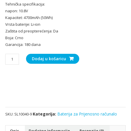
Tehnička specifikacija:
bila
je:
napon: 10.8V
je:
24.
Kapacitet: 4700mAh (50Wh)
36.50€.
Vrsta baterije: Li-ion
Zaštita od preopterećenja: Da
Boja: Crno
Garancija: 180 dana
Baterija
Dodaj u košaricu
za
Prijenosno
računalo
ASUS
K75,K75A,K75D,K75V,K75VD,K75VM
količina
Kategorija:
Baterija za Prijenosno računalo
SKU:
SL10040-9
Opis
Dodatne informacije
Recenzije (0)