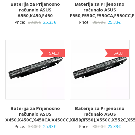
Baterija za Prijenosno
Baterija za Prijenosno
računalo ASUS
računalo ASUS
A550,K450,F450
F550,F550C,F550CA,F550CC,F
Izvorna
Trenutna
Izvorna
Trenut
Price:
38.00
€
25.33
€
Price:
38.00
€
25.33
€
cijena
cijena
cijena
cijena
bila
je:
bila
je:
je:
25.33€.
je:
25.33€.
38.00€.
38.00€.
SALE!
SALE!
Baterija za Prijenosno
Baterija za Prijenosno
računalo ASUS
računalo ASUS
X450,X450C,X450CA,X450CC,X450CP
X550,X550J,X550C,X552C,X5
Izvorna
Trenutna
Izvorna
Trenut
Price:
38.00
€
25.33
€
Price:
38.00
€
25.33
€
cijena
cijena
cijena
cijena