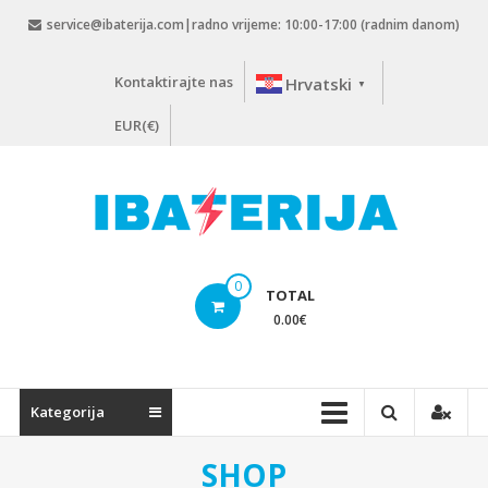
Skip
service@ibaterija.com|radno vrijeme: 10:00-17:00 (radnim danom)
to
content
Kontaktirajte nas
Hrvatski
▼
EUR(€)
0
TOTAL
0.00
€
Kategorija
SHOP