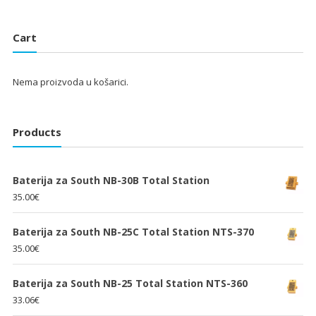
bila
je:
bila
je:
je:
25.33€.
je:
25.33€.
Cart
38.00€.
38.00€.
Nema proizvoda u košarici.
Products
Baterija za South NB-30B Total Station
35.00
€
Baterija za South NB-25C Total Station NTS-370
35.00
€
Baterija za South NB-25 Total Station NTS-360
33.06
€