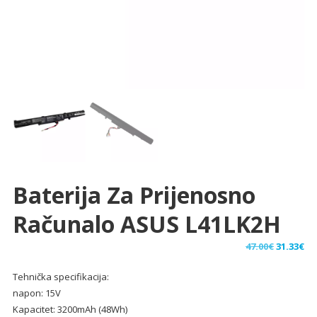
Baterija Za Prijenosno
Računalo ASUS L41LK2H
Izvorna
Tr
47.00
€
31.33
€
cijena
ci
Tehnička specifikacija:
bila
je:
napon: 15V
je:
31.
Kapacitet: 3200mAh (48Wh)
47.00€.