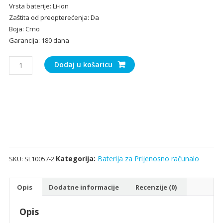
Vrsta baterije: Li-ion
Zaštita od preopterećenja: Da
Boja: Crno
Garancija: 180 dana
Baterija
Dodaj u košaricu
za
Prijenosno
računalo
ASUS
L41LK2H
količina
Kategorija:
Baterija za Prijenosno računalo
SKU:
SL10057-2
Opis
Dodatne informacije
Recenzije (0)
Opis