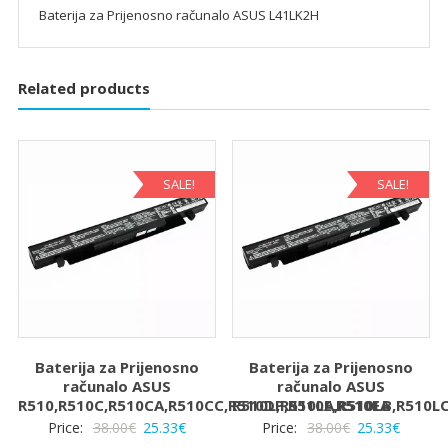
Baterija za Prijenosno računalo ASUS L41LK2H
Related products
SALE!
SALE!
Baterija za Prijenosno
Baterija za Prijenosno
računalo ASUS
računalo ASUS
R510,R510C,R510CA,R510CC,R510DP,R510E,R510EA
R510L,R510LA,R510LB,R510L
Izvorna
Trenutna
Izvorna
Trenut
Price:
38.00
€
25.33
€
Price:
38.00
€
25.33
€