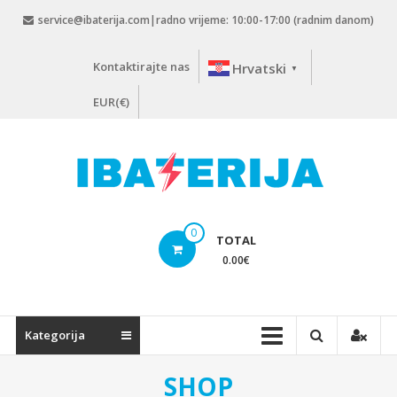
Skip
service@ibaterija.com|radno vrijeme: 10:00-17:00 (radnim danom)
to
content
Kontaktirajte nas
Hrvatski
▼
EUR(€)
0
TOTAL
0.00
€
Kategorija
SHOP