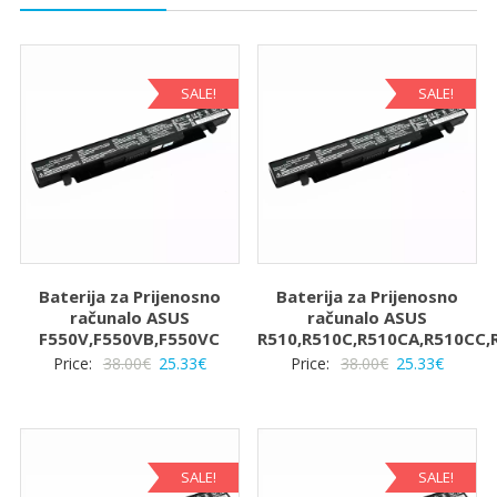
SALE!
SALE!
Baterija za Prijenosno
Baterija za Prijenosno
računalo ASUS
računalo ASUS
F550V,F550VB,F550VC
R510,R510C,R510CA,R510CC,
Izvorna
Trenutna
Izvorna
Trenut
Price:
38.00
€
25.33
€
Price:
38.00
€
25.33
€
cijena
cijena
cijena
cijena
bila
je:
bila
je:
je:
25.33€.
je:
25.33€.
38.00€.
38.00€.
SALE!
SALE!