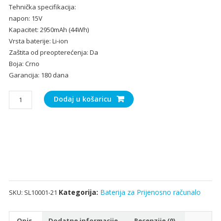
Tehnička specifikacija:
bila
je:
napon: 15V
je:
25.
Kapacitet: 2950mAh (44Wh)
38.00€.
Vrsta baterije: Li-ion
Zaštita od preopterećenja: Da
Boja: Crno
Garancija: 180 dana
Baterija
Dodaj u košaricu
za
Prijenosno
računalo
ASUS
P550,P550C,P550CA,P550CC
količina
Kategorija:
Baterija za Prijenosno računalo
SKU:
SL10001-21
Opis
Dodatne informacije
Recenzije (0)