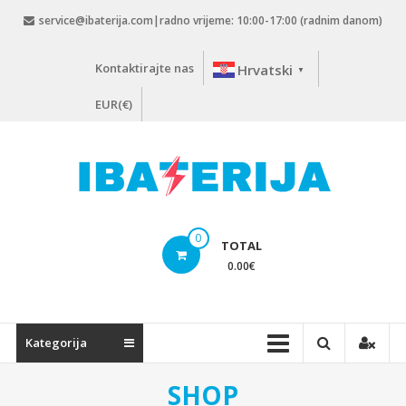
Skip
service@ibaterija.com|radno vrijeme: 10:00-17:00 (radnim danom)
to
content
Kontaktirajte nas
Hrvatski
▼
EUR(€)
0
TOTAL
0.00
€
Kategorija
SHOP