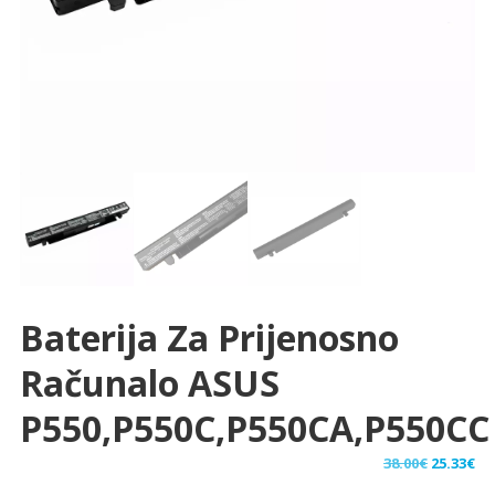
Baterija Za Prijenosno
Računalo ASUS
P550,P550C,P550CA,P550CC
Izvorna
Tr
38.00
€
25.33
€
cijena
ci