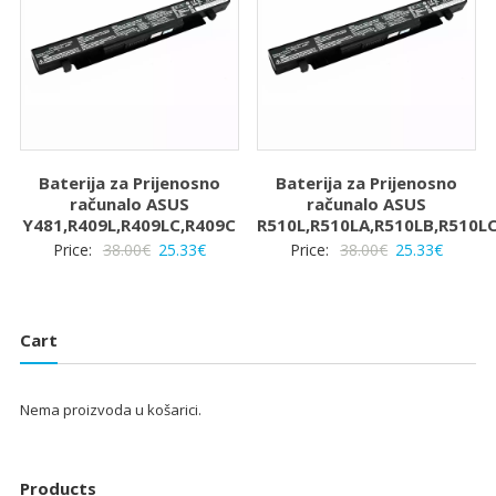
Baterija za Prijenosno
Baterija za Prijenosno
računalo ASUS
računalo ASUS
Y481,R409L,R409LC,R409C
R510L,R510LA,R510LB,R510L
Izvorna
Trenutna
Izvorna
Trenut
Price:
38.00
€
25.33
€
Price:
38.00
€
25.33
€
cijena
cijena
cijena
cijena
bila
je:
bila
je:
je:
25.33€.
je:
25.33€.
Cart
38.00€.
38.00€.
Nema proizvoda u košarici.
Products