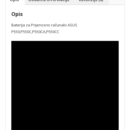
Opis
Baterija za Prijenosno računalo ASUS
P550,P550C,P550CA,P550CC