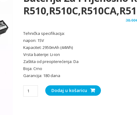
R510,R510C,R510CA,R5
38.00
Tehnička specifikacija:
napon: 15V
Kapacitet: 2950mAh (44Wh)
Vrsta baterije: Li-ion
Zaštita od preopterećenja: Da
Boja: Crno
Garancija: 180 dana
Baterija
Dodaj u košaricu
za
Prijenosno
računalo
ASUS
R510,R510C,R510CA,R510CC,R510D,R510DP,R510E,R510EA
količina