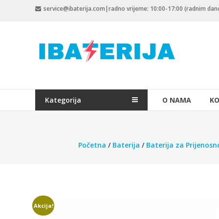
Skip
service@ibaterija.com|radno vrijeme: 10:00-17:00 (radnim da
to
content
Kategorija
O NAMA
KO
Početna
/
Baterija
/
Baterija za Prijenosn
Akcija!