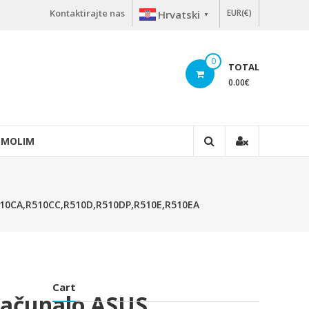
Kontaktirajte nas
EUR(€)
Hrvatski
▼
0
TOTAL
0.00
€
 MOLIM
R510CA,R510CC,R510D,R510DP,R510E,R510EA
Cart
 Računalo ASUS