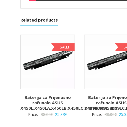
Related products
SALE!
S
Baterija za Prijenosno
Baterija za Prijen
računalo ASUS
računalo ASUS
X450L,X450LA,X450LB,X450LC,X450LD,X450LN
Y481,R409L,R409LC,
Izvorna
Trenutna
Izvo
Price:
38.00
€
25.33
€
Price:
38.00
€
25.3
cijena
cijena
cijen