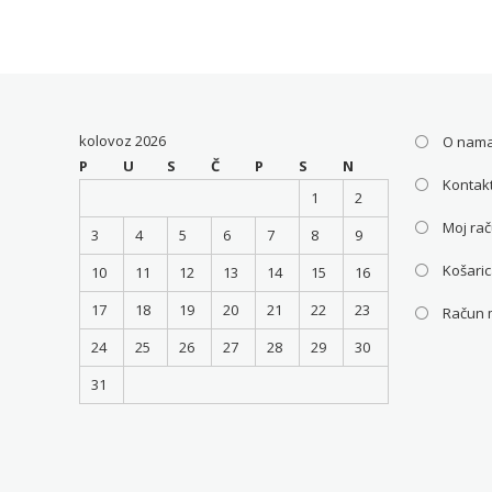
bila
je:
bila
je:
25.33€.
je:
38.00€.
38.00
kolovoz 2026
O nam
P
U
S
Č
P
S
N
Kontakt
1
2
Moj ra
3
4
5
6
7
8
9
Košari
10
11
12
13
14
15
16
17
18
19
20
21
22
23
Račun 
24
25
26
27
28
29
30
31