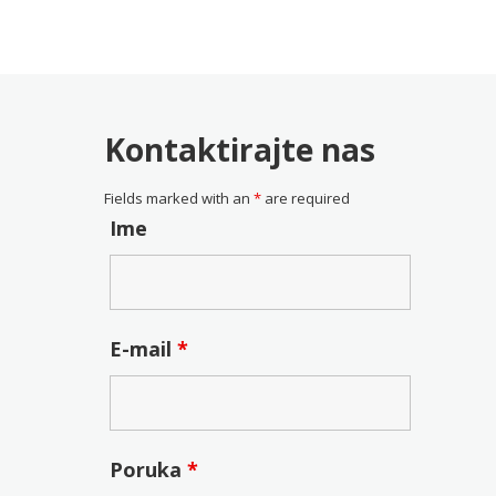
je:
25.33€.
0€.
Kontaktirajte nas
Fields marked with an
*
are required
Ime
E-mail
*
Poruka
*