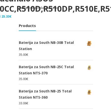
10CC,R510D,R510DP,R510E,R
Nema proizvoda u košarici.
Izvorna
Trenutna
€
25.33
€
cijena
cijena
Products
bila
je:
je:
25.33€.
38.00€.
Baterija za South NB-30B Total
Station
35.00
€
Baterija za South NB-25C Total
Station NTS-370
35.00
€
Baterija za South NB-25 Total
Station NTS-360
33.06
€