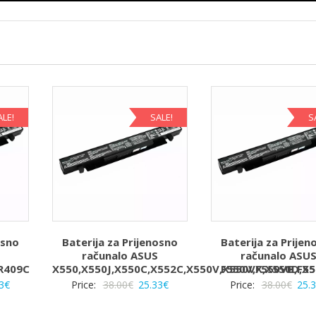
ALE!
SALE!
S
osno
Baterija za Prijenosno
Baterija za Prijen
računalo ASUS
računalo ASU
R409C
X550,X550J,X550C,X552C,X550V,X550VX,X550D,X5
F550V,F550VB,F5
rna
Trenutna
Izvorna
Trenutna
Izvo
3
€
Price:
38.00
€
25.33
€
Price:
38.00
€
25.
a
cijena
cijena
cijena
cije