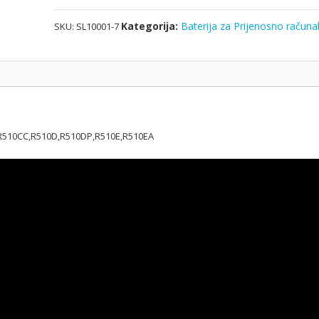
Kategorija:
Baterija za Prijenosno računa
SKU:
SL10001-7
,R510CC,R510D,R510DP,R510E,R510EA