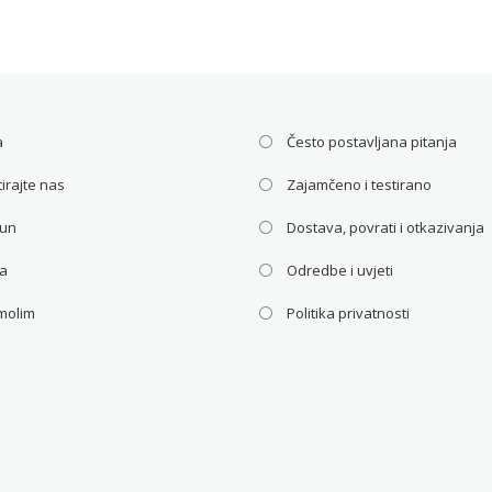
je:
bila
je:
bila
25.33€.
je:
25.33€.
je:
€.
38.00€.
38.0
a
Često postavljana pitanja
irajte nas
Zajamčeno i testirano
čun
Dostava, povrati i otkazivanja
ca
Odredbe i uvjeti
molim
Politika privatnosti