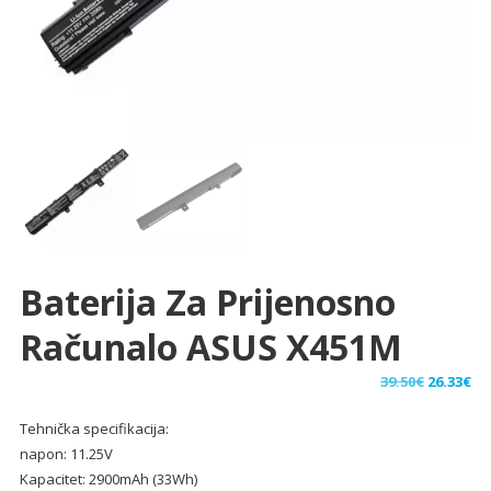
Baterija Za Prijenosno
Računalo ASUS X451M
Izvorna
Tr
39.50
€
26.33
€
cijena
ci
Tehnička specifikacija:
bila
je:
napon: 11.25V
je:
26.
Kapacitet: 2900mAh (33Wh)
39.50€.