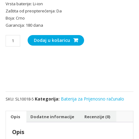
Vrsta baterije: Li-ion
Zaštita od preopterećenja: Da
Boja: Crno
Garancija: 180 dana
Baterija
Dodaj u košaricu
za
Prijenosno
računalo
ASUS
X451M
količina
Kategorija:
Baterija za Prijenosno računalo
SKU:
SL10018-5
Opis
Dodatne informacije
Recenzije (0)
Opis