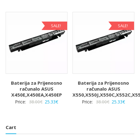
cijena
cijena
cijena
cijena
bila
je:
bila
je:
je:
25.33€.
je:
25.33€.
38.00€.
38.00€.
SALE!
SALE!
Baterija za Prijenosno
Baterija za Prijenosno
računalo ASUS
računalo ASUS
X450E,X450EA,X450EP
X550,X550J,X550C,X552C,X5
Izvorna
Trenutna
Izvorna
Trenut
Price:
38.00
€
25.33
€
Price:
38.00
€
25.33
€
cijena
cijena
cijena
cijena
bila
je:
bila
je:
je:
25.33€.
je:
25.33€.
Cart
38.00€.
38.00€.