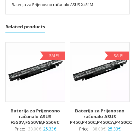
Baterija za Prijenosno računalo ASUS X451M
Related products
SALE!
SALE!
Baterija za Prijenosno
Baterija za Prijenosno
računalo ASUS
računalo ASUS
F550V,F550VB,F550VC
P450,P450C,P450CA,P450CC
Izvorna
Trenutna
Izvorna
Trenut
Price:
38.00
€
25.33
€
Price:
38.00
€
25.33
€