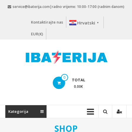
Skip
service@ibaterija.com|radno vrijeme: 10:00-17:00 (radnim danom)
to
content
Kontaktirajte nas
Hrvatski
▼
EUR(€)
0
TOTAL
0.00
€
Kategorija
SHOP