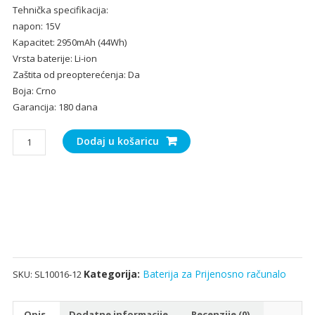
Tehnička specifikacija:
bila
je:
napon: 15V
je:
24.
Kapacitet: 2950mAh (44Wh)
37.40€.
Vrsta baterije: Li-ion
Zaštita od preopterećenja: Da
Boja: Crno
Garancija: 180 dana
Baterija
Dodaj u košaricu
za
Prijenosno
računalo
ASUS
X751,X751L,X750J,X751M
količina
Kategorija:
Baterija za Prijenosno računalo
SKU:
SL10016-12
Opis
Dodatne informacije
Recenzije (0)