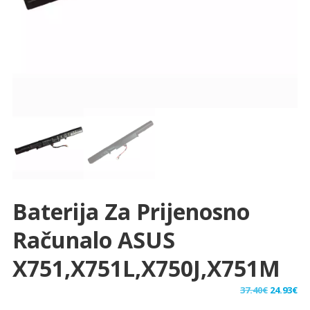
Baterija Za Prijenosno
Računalo ASUS
X751,X751L,X750J,X751M
Izvorna
Tr
37.40
€
24.93
€
cijena
ci