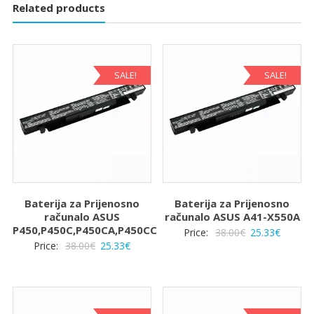
Related products
SALE!
SALE!
Baterija za Prijenosno
Baterija za Prijenosno
računalo ASUS
računalo ASUS A41-X550A
P450,P450C,P450CA,P450CC
Izvorna
Trenut
Price:
38.00
€
25.33
€
Izvorna
Trenutna
Price:
38.00
€
25.33
€
cijena
cijena
cijena
cijena
bila
je:
bila
je:
je:
25.33€.
je:
25.33€.
38.00€.