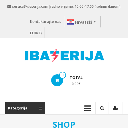
Skip
service@ibaterija.com|radno vrijeme: 10:00-17:00 (radnim danom)
to
content
Kontaktirajte nas
Hrvatski
▼
EUR(€)
0
TOTAL
0.00
€
Kategorija
SHOP