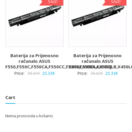
38.00€.
SALE!
SALE!
Baterija za Prijenosno
Baterija za Prijenosno
računalo ASUS
računalo ASUS
F550,F550C,F550CA,F550CC,F550E,F550EA,FX550J
X450L,X450LA,X450LB,X450L
Izvorna
Trenutna
Izvorna
Trenut
Price:
38.00
€
25.33
€
Price:
38.00
€
25.33
€
cijena
cijena
cijena
cijena
bila
je:
bila
je:
je:
25.33€.
je:
25.33€.
Cart
38.00€.
38.00€.
Nema proizvoda u košarici.