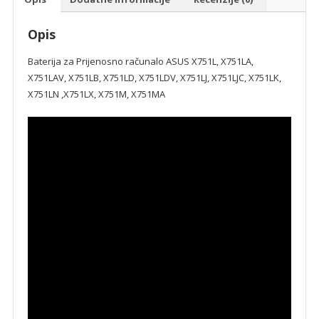
Opis
Baterija za Prijenosno računalo ASUS X751L, X751LA,
X751LAV, X751LB, X751LD, X751LDV, X751LJ, X751LJC, X751LK,
X751LN ,X751LX, X751M, X751MA