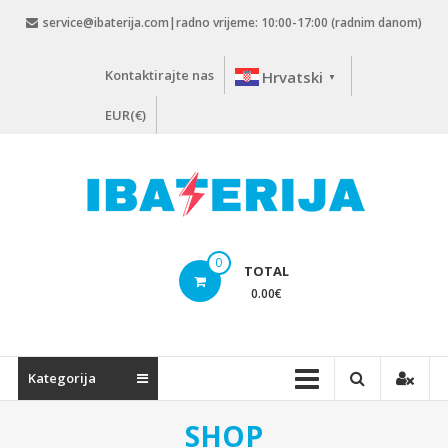
Skip
service@ibaterija.com|radno vrijeme: 10:00-17:00 (radnim danom)
to
content
Kontaktirajte nas
Hrvatski
▼
EUR(€)
0
TOTAL
0.00
€
Kategorija
SHOP