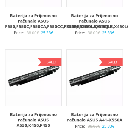
Baterija za Prijenosno
Baterija za Prijenosno
računalo ASUS
računalo ASUS
F550,F550C,F550CA,F550CC,F550E,F550EA,FX550J
X450L,X450LA,X450LB,X450L
Izvorna
Trenutna
Izvorna
Trenut
Price:
38.00
€
25.33
€
Price:
38.00
€
25.33
€
cijena
cijena
cijena
cijena
bila
je:
bila
je:
je:
25.33€.
je:
25.33€.
38.00€.
38.00€.
SALE!
SALE!
Baterija za Prijenosno
Baterija za Prijenosno
računalo ASUS
računalo ASUS A41-X550A
A550,K450,F450
Izvorna
Trenut
Price:
38.00
€
25.33
€