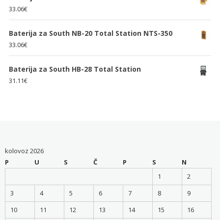
33.06
€
Baterija za South NB-20 Total Station NTS-350
33.06
€
Baterija za South HB-28 Total Station
31.11
€
kolovoz 2026
P
U
S
Č
P
S
N
1
2
3
4
5
6
7
8
9
10
11
12
13
14
15
16