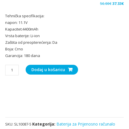
Izvorna
Tr
56.00
€
37.33
€
cijena
ci
Tehnička specifikacija:
bila
je:
napon: 11.1V
je:
37.
Kapacitet:4400mAh
56.00€.
Vrsta baterije: Li-ion
Zaštita od preopterećenja: Da
Boja: Crno
Garancija: 180 dana
Baterija
Dodaj u košaricu
za
Prijenosno
računalo
ChiliGreen
A14-
01-
4S1P2200-
0,A14-
Kategorija:
Baterija za Prijenosno računalo
SKU:
SL10087-5
01-