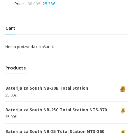
Izvorna
Trenutna
Price:
38.00
€
25.33
€
cijena
cijena
cijena
cijena
bila
je:
bila
je:
je:
25.33€.
je:
25.33€.
38.00€.
Cart
38.00€.
Nema proizvoda u košarici.
Products
Baterija za South NB-30B Total Station
35.00
€
Baterija za South NB-25C Total Station NTS-370
35.00
€
Baterija za South NB-25 Total Station NTS-360