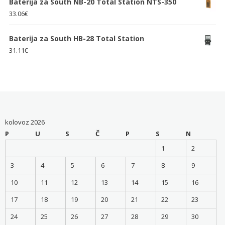
Baterija za South NB-20 Total Station NTS-350
33.06
€
Baterija za South HB-28 Total Station
31.11
€
kolovoz 2026
P
U
S
Č
P
S
N
1
2
3
4
5
6
7
8
9
10
11
12
13
14
15
16
17
18
19
20
21
22
23
24
25
26
27
28
29
30