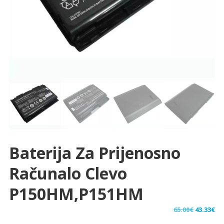
Baterija Za Prijenosno
Računalo Clevo
P150HM,P151HM
Izvorna
Tr
65.00
€
43.33
€
cijena
ci