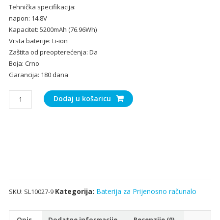
Tehnička specifikacija:
bila
je:
napon: 14.8V
je:
43.
Kapacitet: 5200mAh (76.96Wh)
65.00€.
Vrsta baterije: Li-ion
Zaštita od preopterećenja: Da
Boja: Crno
Garancija: 180 dana
Baterija
Dodaj u košaricu
za
Prijenosno
računalo
Clevo
P150HM,P151HM
količina
Kategorija:
Baterija za Prijenosno računalo
SKU:
SL10027-9
Opis
Dodatne informacije
Recenzije (0)