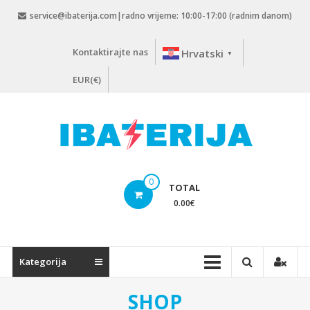
Skip
service@ibaterija.com|radno vrijeme: 10:00-17:00 (radnim danom)
to
content
Kontaktirajte nas
Hrvatski
▼
EUR(€)
0
TOTAL
0.00
€
Kategorija
SHOP