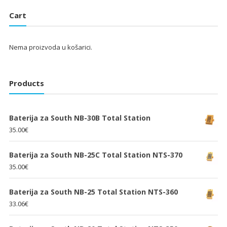
je:
25.33€.
je:
25.33€.
Cart
38.00€.
38.00€.
Nema proizvoda u košarici.
Products
Baterija za South NB-30B Total Station
35.00
€
Baterija za South NB-25C Total Station NTS-370
35.00
€
Baterija za South NB-25 Total Station NTS-360
33.06
€