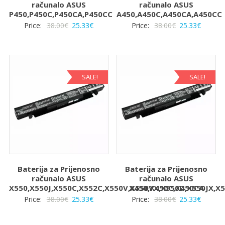
računalo ASUS
računalo ASUS
P450,P450C,P450CA,P450CC
A450,A450C,A450CA,A450CC
Izvorna
Trenutna
Izvorna
Trenut
Price:
38.00
€
25.33
€
Price:
38.00
€
25.33
€
cijena
cijena
cijena
cijena
bila
je:
bila
je:
je:
25.33€.
je:
25.33€.
38.00€.
38.00€.
SALE!
SALE!
Baterija za Prijenosno
Baterija za Prijenosno
računalo ASUS
računalo ASUS
X550,X550J,X550C,X552C,X550V,X550VX,X550D,X550JX,X
X450,X450C,X450CA
Izvorna
Trenutna
Izvorna
Trenut
Price:
38.00
€
25.33
€
Price:
38.00
€
25.33
€
cijena
cijena
cijena
cijena
bila
je:
bila
je: