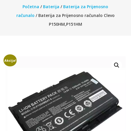
Početna
/
Baterija
/
Baterija za Prijenosno
računalo
/ Baterija za Prijenosno računalo Clevo
P150HM,P151HM
Akcija!