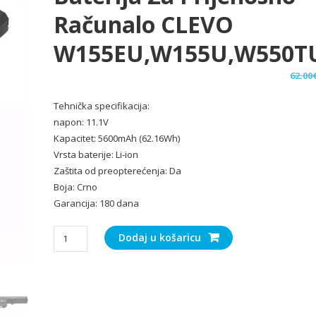
Računalo CLEVO
W155EU,W155U,W550T
62.00
Tehnička specifikacija:
napon: 11.1V
Kapacitet: 5600mAh (62.16Wh)
Vrsta baterije: Li-ion
Zaštita od preopterećenja: Da
Boja: Crno
Garancija: 180 dana
Baterija
Dodaj u košaricu
za
Prijenosno
računalo
CLEVO
W155EU,W155U,W550TU