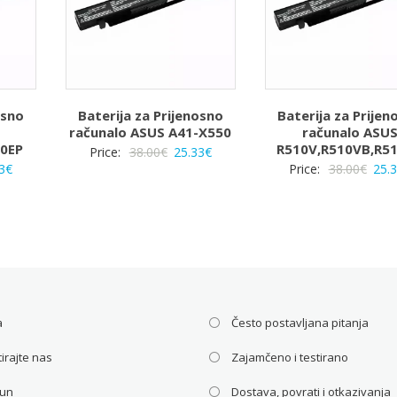
osno
Baterija za Prijenosno
Baterija za Prijen
računalo ASUS A41-X550
računalo ASU
50EP
R510V,R510VB,R5
Izvorna
Trenutna
Price:
38.00
€
25.33
€
rna
Trenutna
Izvo
3
€
Price:
38.00
€
25.
cijena
cijena
a
cijena
cije
bila
je:
je:
bila
je:
25.33€.
25.33€.
je:
38.00€.
€.
38.0
a
Često postavljana pitanja
irajte nas
Zajamčeno i testirano
čun
Dostava, povrati i otkazivanja