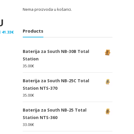
Nema proizvoda u košarici.
U
Products
Izvorna
Trenutna
€
41.33
€
cijena
cijena
bila
je:
Baterija za South NB-30B Total
je:
41.33€.
Station
62.00€.
35.00
€
Baterija za South NB-25C Total
Station NTS-370
35.00
€
Baterija za South NB-25 Total
Station NTS-360
33.06
€