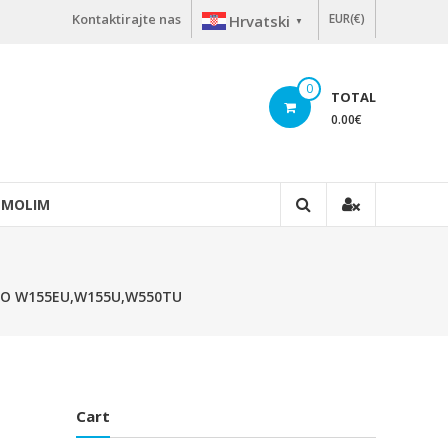
Kontaktirajte nas
EUR(€)
Hrvatski
▼
0
TOTAL
0.00
€
 MOLIM
LEVO W155EU,W155U,W550TU
Cart