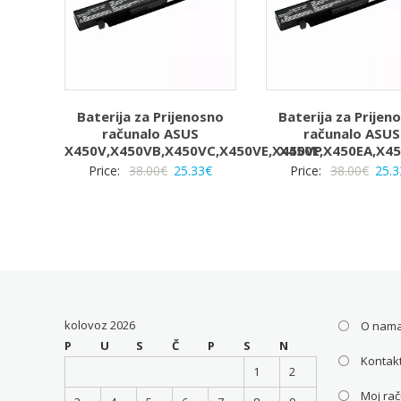
Baterija za Prijenosno
Baterija za Prijen
računalo ASUS
računalo ASUS
X450V,X450VB,X450VC,X450VE,X450VP
X450E,X450EA,X4
Izvorna
Trenutna
Izvo
Price:
38.00
€
25.33
€
Price:
38.00
€
25.3
cijena
cijena
cijen
bila
je:
bila
je:
25.33€.
je:
38.00€.
38.00
kolovoz 2026
O nam
P
U
S
Č
P
S
N
Kontakt
1
2
Moj ra