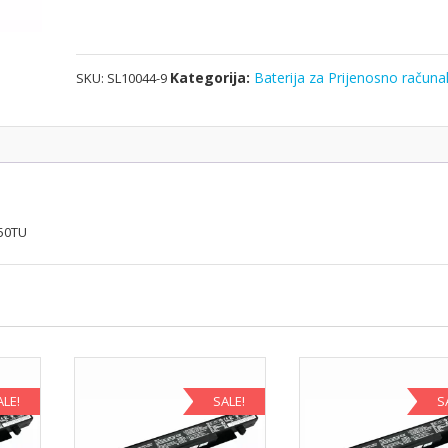
količina
Kategorija:
Baterija za Prijenosno računa
SKU:
SL10044-9
550TU
ALE!
SALE!
S