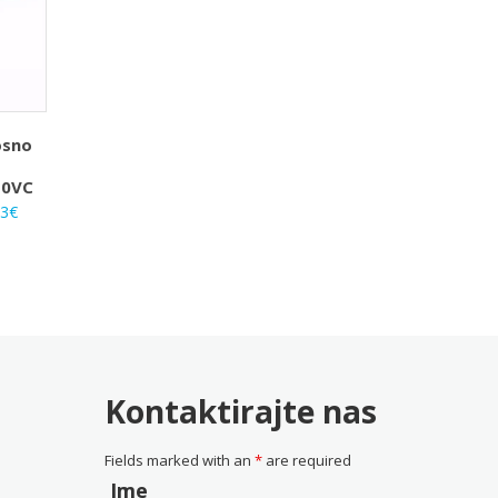
osno
S
10VC
rna
Trenutna
33
€
na
cijena
je:
25.33€.
0€.
Kontaktirajte nas
Fields marked with an
*
are required
Ime