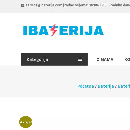
Skip
service@ibaterija.com|radno vrijeme: 10:00-17:00 (radnim da
to
content
Kategorija
O NAMA
KO
Početna
/
Baterija
/
Bater
Akcija!