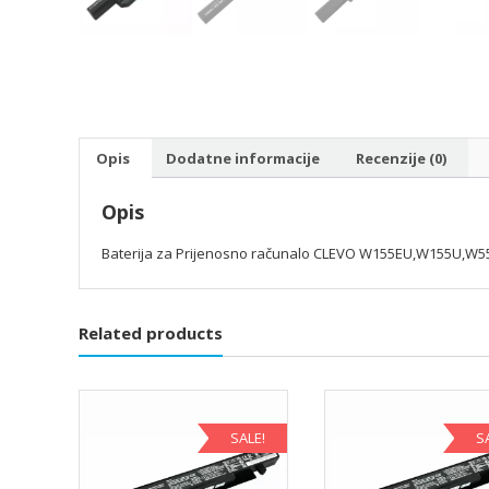
Opis
Dodatne informacije
Recenzije (0)
Opis
Baterija za Prijenosno računalo CLEVO W155EU,W155U,W
Related products
SALE!
S