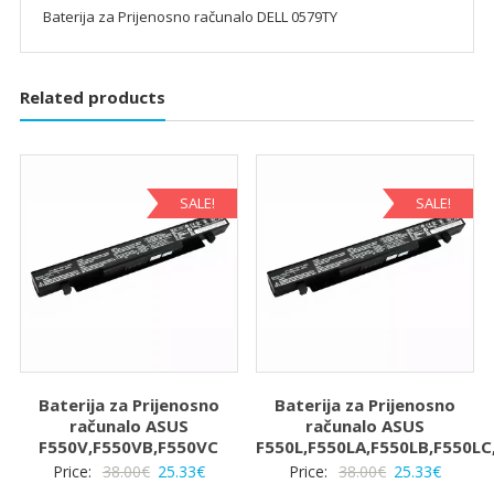
Baterija za Prijenosno računalo DELL 0579TY
Related products
SALE!
SALE!
Baterija za Prijenosno
Baterija za Prijenosno
računalo ASUS
računalo ASUS
F550V,F550VB,F550VC
F550L,F550LA,F550LB,F550LC
Izvorna
Trenutna
Izvorna
Trenut
Price:
38.00
€
25.33
€
Price:
38.00
€
25.33
€