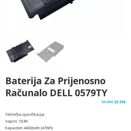
Baterija Za Prijenosno
Računalo DELL 0579TY
Izvorna
Tr
50.00
€
33.33
€
cijena
ci
Tehnička specifikacija:
bila
je:
napon: 10.8V
je:
33.
Kapacitet: 4400mAh (47Wh)
50.00€.