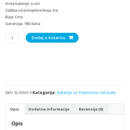
Vrsta baterije: Li-ion
Zaštita od preopterećenja: Da
Boja: Crno
Garancija: 180 dana
Baterija
Dodaj u košaricu
za
Prijenosno
računalo
DELL
0579TY
količina
Kategorija:
Baterija za Prijenosno računalo
SKU:
SL10101-3
Opis
Dodatne informacije
Recenzije (0)
Opis