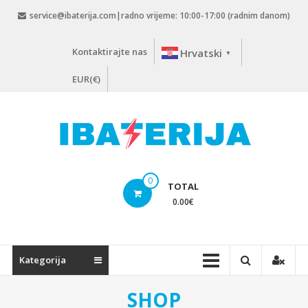
Skip
service@ibaterija.com|radno vrijeme: 10:00-17:00 (radnim danom)
to
content
Kontaktirajte nas
Hrvatski
▼
EUR(€)
0
TOTAL
0.00
€
Kategorija
SHOP