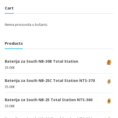
je:
25.33€.
je:
25.33€.
Cart
38.00€.
38.00€.
Nema proizvoda u košarici.
Products
Baterija za South NB-30B Total Station
35.00
€
Baterija za South NB-25C Total Station NTS-370
35.00
€
Baterija za South NB-25 Total Station NTS-360
33.06
€