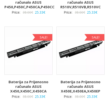
računalo ASUS
računalo ASUS
P450,P450C,P450CA,P450CC
R510V,R510VB,R510VC
Izvorna
Trenutna
Izvorna
Trenut
Price:
38.00
€
25.33
€
Price:
38.00
€
25.33
€
cijena
cijena
cijena
cijena
bila
je:
bila
je:
je:
25.33€.
je:
25.33€.
38.00€.
38.00€.
SALE!
SALE!
Baterija za Prijenosno
Baterija za Prijenosno
računalo ASUS
računalo ASUS
X450,X450C,X450CA
X450E,X450EA,X450EP
Izvorna
Trenutna
Izvorna
Trenut
Price:
38.00
€
25.33
€
Price:
38.00
€
25.33
€
cijena
cijena
cijena
cijena
bila
je:
bila
je: