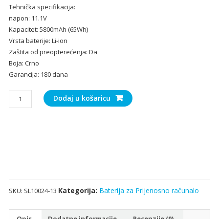
Tehnička specifikacija:
bila
je:
napon: 11.1V
je:
33.
Kapacitet: 5800mAh (65Wh)
50.00€.
Vrsta baterije: Li-ion
Zaštita od preopterećenja: Da
Boja: Crno
Garancija: 180 dana
Baterija
Dodaj u košaricu
za
Prijenosno
računalo
DELL
Inspiron
17R-
5721
količina
Kategorija:
Baterija za Prijenosno računalo
SKU:
SL10024-13
Opis
Dodatne informacije
Recenzije (0)