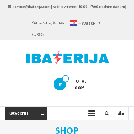
Skip
service@ibaterija.com|radno vrijeme: 10:00-17:00 (radnim danom)
to
content
Kontaktirajte nas
Hrvatski
▼
EUR(€)
0
TOTAL
0.00
€
Kategorija
SHOP