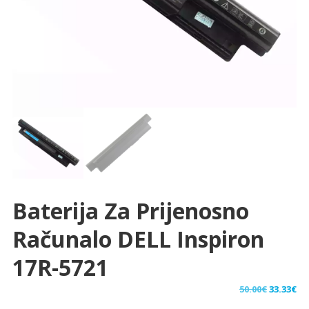
Baterija Za Prijenosno
Računalo DELL Inspiron
17R-5721
Izvorna
Tr
50.00
€
33.33
€
cijena
ci