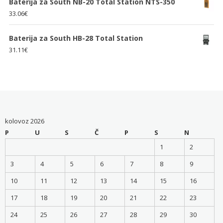
Baterija za South NB-20 Total Station NTS-350
33.06
€
Baterija za South HB-28 Total Station
31.11
€
kolovoz 2026
P
U
S
Č
P
S
N
1
2
3
4
5
6
7
8
9
10
11
12
13
14
15
16
17
18
19
20
21
22
23
24
25
26
27
28
29
30