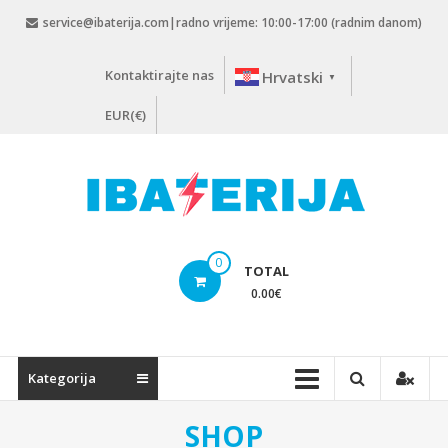
Skip
service@ibaterija.com|radno vrijeme: 10:00-17:00 (radnim danom)
to
content
Kontaktirajte nas
Hrvatski
▼
EUR(€)
0
TOTAL
0.00
€
Kategorija
SHOP