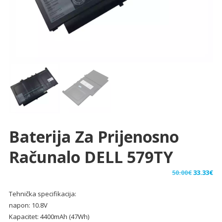
Baterija Za Prijenosno
Računalo DELL 579TY
Izvorna
Tr
50.00
€
33.33
€
cijena
ci
Tehnička specifikacija:
bila
je:
napon: 10.8V
je:
33.
Kapacitet: 4400mAh (47Wh)
50.00€.