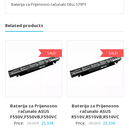
Baterija za Prijenosno računalo DELL 579TY
Related products
SALE!
SALE!
Baterija za Prijenosno
Baterija za Prijenosno
računalo ASUS
računalo ASUS
F550V,F550VB,F550VC
R510V,R510VB,R510VC
Izvorna
Trenutna
Izvorna
Trenut
Price:
38.00
€
25.33
€
Price:
38.00
€
25.33
€