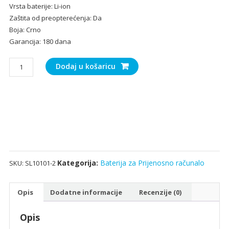
Vrsta baterije: Li-ion
Zaštita od preopterećenja: Da
Boja: Crno
Garancija: 180 dana
Baterija
Dodaj u košaricu
za
Prijenosno
računalo
DELL
579TY
količina
Kategorija:
Baterija za Prijenosno računalo
SKU:
SL10101-2
Opis
Dodatne informacije
Recenzije (0)
Opis