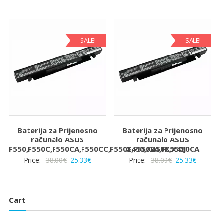
cijena
cijena
cijena
cijena
bila
je:
bila
je:
je:
25.33€.
je:
25.33€.
38.00€.
38.00€.
SALE!
SALE!
Baterija za Prijenosno
Baterija za Prijenosno
računalo ASUS
računalo ASUS
F550,F550C,F550CA,F550CC,F550E,F550EA,FX550J
X450,X450C,X450CA
Izvorna
Trenutna
Izvorna
Trenut
Price:
38.00
€
25.33
€
Price:
38.00
€
25.33
€
cijena
cijena
cijena
cijena
bila
je:
bila
je:
je:
25.33€.
je:
25.33€.
Cart
38.00€.
38.00€.