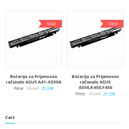
cijena
cijena
cijena
cijena
bila
je:
bila
je:
je:
25.33€.
je:
25.33€.
38.00€.
38.00€.
SALE!
SALE!
Baterija za Prijenosno
Baterija za Prijenosno
računalo ASUS A41-X550A
računalo ASUS
A550,K450,F450
Izvorna
Trenutna
Price:
38.00
€
25.33
€
Izvorna
Trenut
Price:
38.00
€
25.33
€
cijena
cijena
cijena
cijena
bila
je:
bila
je:
je:
25.33€.
je:
25.33€.
38.00€.
Cart
38.00€.