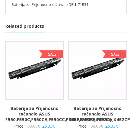
Baterija za Prijenosno računalo DELL 71R31
Related products
SALE!
SALE!
Baterija za Prijenosno
Baterija za Prijenosno
računalo ASUS
računalo ASUS
F550,F550C,F550CA,F550CC,F550E,F550EA,FX550J
X452,X452C,X452CA,X452CP
Izvorna
Trenutna
Izvorna
Trenut
Price:
38.00
€
25.33
€
Price:
38.00
€
25.33
€