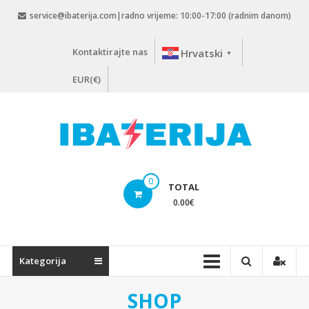
Skip
service@ibaterija.com|radno vrijeme: 10:00-17:00 (radnim danom)
to
content
Kontaktirajte nas
Hrvatski
▼
EUR(€)
0
TOTAL
0.00
€
Kategorija
SHOP