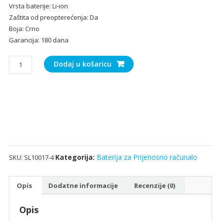
Vrsta baterije: Li-ion
Zaštita od preopterećenja: Da
Boja: Crno
Garancija: 180 dana
Baterija
Dodaj u košaricu
za
Prijenosno
računalo
DELL
71R31
količina
Kategorija:
Baterija za Prijenosno računalo
SKU:
SL10017-4
Opis
Dodatne informacije
Recenzije (0)
Opis