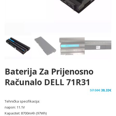
Baterija Za Prijenosno
Računalo DELL 71R31
Izvorna
Tr
57.50
€
38.33
€
cijena
ci
Tehnička specifikacija:
bila
je:
napon: 11.1V
je:
38.
Kapacitet: 8700mAh (97Wh)
57.50€.