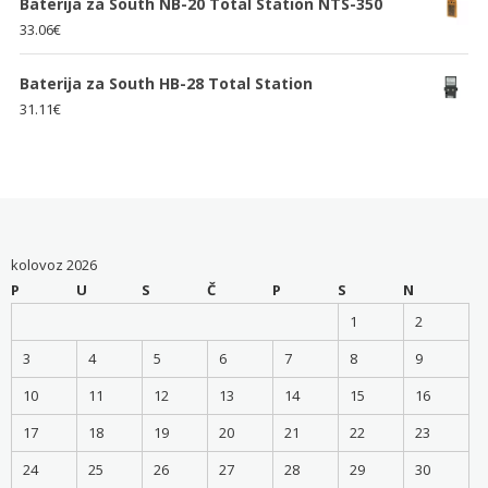
Baterija za South NB-20 Total Station NTS-350
33.06
€
Baterija za South HB-28 Total Station
31.11
€
kolovoz 2026
P
U
S
Č
P
S
N
1
2
3
4
5
6
7
8
9
10
11
12
13
14
15
16
17
18
19
20
21
22
23
24
25
26
27
28
29
30