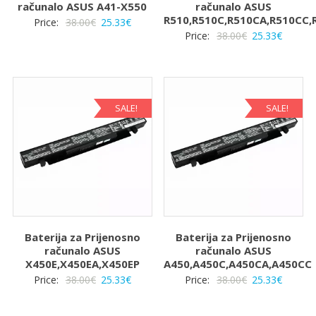
računalo ASUS A41-X550
računalo ASUS
R510,R510C,R510CA,R510CC,
Izvorna
Trenutna
Price:
38.00
€
25.33
€
Izvorna
Trenut
Price:
38.00
€
25.33
€
cijena
cijena
cijena
cijena
bila
je:
bila
je:
je:
25.33€.
je:
25.33€.
38.00€.
38.00€.
SALE!
SALE!
Baterija za Prijenosno
Baterija za Prijenosno
računalo ASUS
računalo ASUS
X450E,X450EA,X450EP
A450,A450C,A450CA,A450CC
Izvorna
Trenutna
Izvorna
Trenut
Price:
38.00
€
25.33
€
Price:
38.00
€
25.33
€
cijena
cijena
cijena
cijena
bila
je:
bila
je: