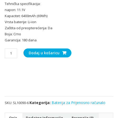
Tehnička specifikacija:
bila
je:
napon: 11.1V
je:
37.
Kapacitet: 6400mAh (69Wh)
56.00€.
Vrsta baterije: Li-ion
Zaštita od preopterećenja: Da
Boja: Crno
Garancija: 180 dana
Baterija
Dodaj u košaricu
za
Prijenosno
računalo
DELL
Alienware
A14
količina
Kategorija:
Baterija za Prijenosno računalo
SKU:
SL10090-6
Opis
Dodatne informacije
Recenzije (0)