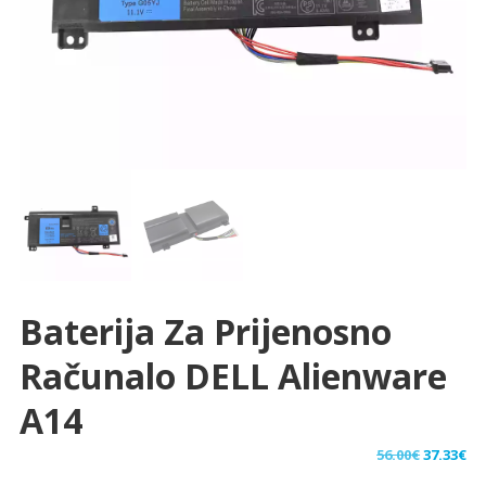
Baterija Za Prijenosno
Računalo DELL Alienware
A14
Izvorna
Tr
56.00
€
37.33
€
cijena
ci