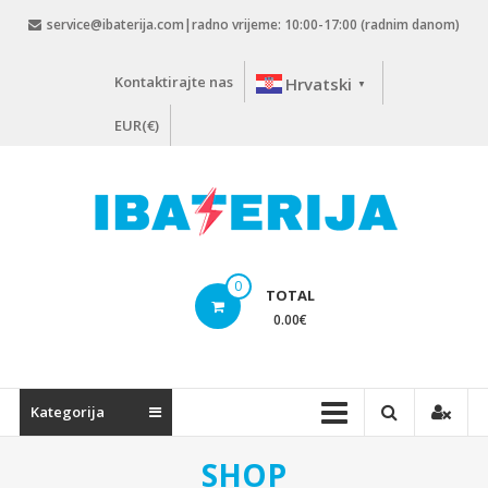
Skip
service@ibaterija.com|radno vrijeme: 10:00-17:00 (radnim danom)
to
content
Kontaktirajte nas
Hrvatski
▼
EUR(€)
0
TOTAL
0.00
€
Kategorija
SHOP