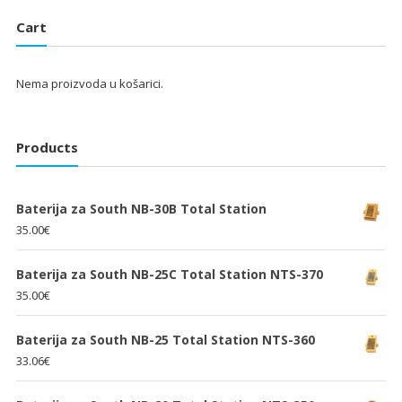
je:
25.33€.
je:
25.33€.
Cart
38.00€.
38.00€.
Nema proizvoda u košarici.
Products
Baterija za South NB-30B Total Station
35.00
€
Baterija za South NB-25C Total Station NTS-370
35.00
€
Baterija za South NB-25 Total Station NTS-360
33.06
€