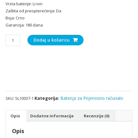
Vrsta baterije: Li-ion
Zaštita od preopterećenja: Da
Boja: Crno
Garancija: 180 dana
Baterija
Dodaj u košaricu
za
Prijenosno
računalo
DELL
J1KND
količina
Kategorija:
Baterija za Prijenosno računalo
SKU:
SL10037-1
Opis
Dodatne informacije
Recenzije (0)
Opis