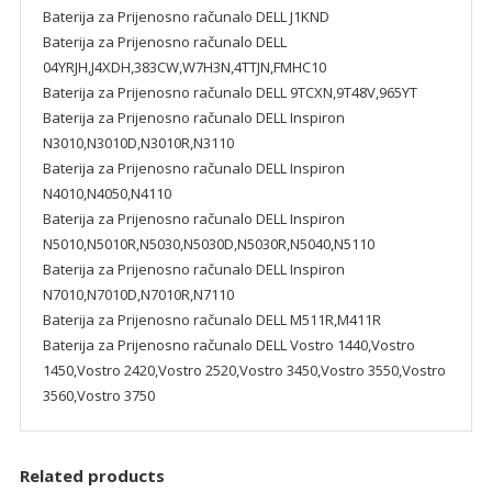
Baterija za Prijenosno računalo DELL J1KND
Baterija za Prijenosno računalo DELL
04YRJH,J4XDH,383CW,W7H3N,4TTJN,FMHC10
Baterija za Prijenosno računalo DELL 9TCXN,9T48V,965YT
Baterija za Prijenosno računalo DELL Inspiron
N3010,N3010D,N3010R,N3110
Baterija za Prijenosno računalo DELL Inspiron
N4010,N4050,N4110
Baterija za Prijenosno računalo DELL Inspiron
N5010,N5010R,N5030,N5030D,N5030R,N5040,N5110
Baterija za Prijenosno računalo DELL Inspiron
N7010,N7010D,N7010R,N7110
Baterija za Prijenosno računalo DELL M511R,M411R
Baterija za Prijenosno računalo DELL Vostro 1440,Vostro
1450,Vostro 2420,Vostro 2520,Vostro 3450,Vostro 3550,Vostro
3560,Vostro 3750
Related products