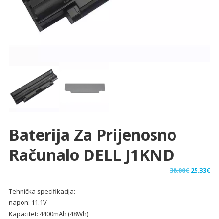
Baterija Za Prijenosno
Računalo DELL J1KND
Izvorna
Tr
38.00
€
25.33
€
cijena
ci
Tehnička specifikacija:
bila
je:
napon: 11.1V
je:
25.
Kapacitet: 4400mAh (48Wh)
38.00€.