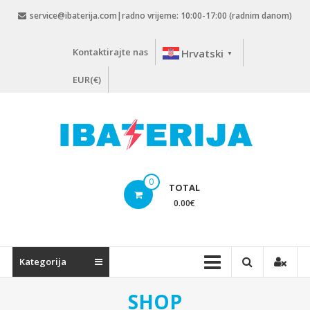
Skip
service@ibaterija.com|radno vrijeme: 10:00-17:00 (radnim danom)
to
content
Kontaktirajte nas
Hrvatski
▼
EUR(€)
0
TOTAL
0.00
€
Kategorija
SHOP