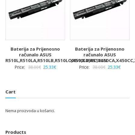
Baterija za Prijenosno
Baterija za Prijenosno
računalo ASUS
računalo ASUS
R510L,R510LA,R510LB,R510LC,R510LD,R510LN
X450,X450C,X450CA,X450CC
Izvorna
Trenutna
Izvorna
Trenut
Price:
38.00
€
25.33
€
Price:
38.00
€
25.33
€
cijena
cijena
cijena
cijena
bila
je:
bila
je:
je:
25.33€.
je:
25.33€.
Cart
38.00€.
38.00€.
Nema proizvoda u košarici.
Products