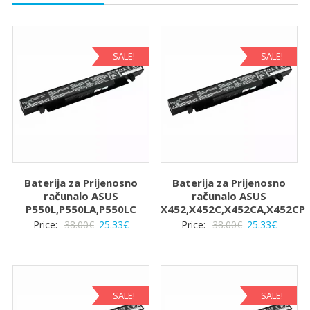
SALE!
SALE!
Baterija za Prijenosno
Baterija za Prijenosno
računalo ASUS
računalo ASUS
P550L,P550LA,P550LC
X452,X452C,X452CA,X452CP
Izvorna
Trenutna
Izvorna
Trenut
Price:
38.00
€
25.33
€
Price:
38.00
€
25.33
€
cijena
cijena
cijena
cijena
bila
je:
bila
je:
je:
25.33€.
je:
25.33€.
38.00€.
38.00€.
SALE!
SALE!