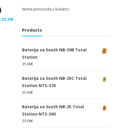
0
Nema proizvoda u košarici.
Izvorna
Trenutna
€
32.33
€
cijena
cijena
Products
bila
je:
je:
32.33€.
48.50€.
Baterija za South NB-30B Total
Station
35.00
€
Baterija za South NB-25C Total
Station NTS-370
35.00
€
Baterija za South NB-25 Total
Station NTS-360
33.06
€