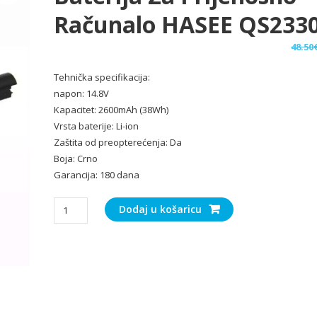
Računalo HASEE QS233
48.50
Tehnička specifikacija:
napon: 14.8V
Kapacitet: 2600mAh (38Wh)
Vrsta baterije: Li-ion
Zaštita od preopterećenja: Da
Boja: Crno
Garancija: 180 dana
Baterija
Dodaj u košaricu
za
Prijenosno
računalo
HASEE
QS2330
količina