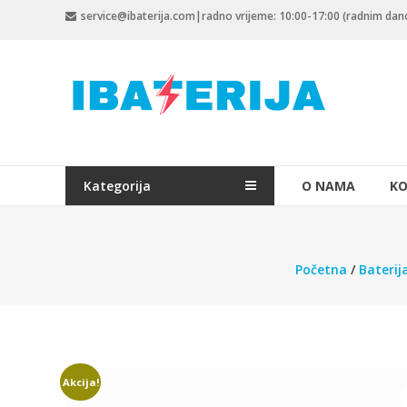
Skip
service@ibaterija.com|radno vrijeme: 10:00-17:00 (radnim da
to
content
Kategorija
O NAMA
KO
Početna
/
Baterij
Akcija!