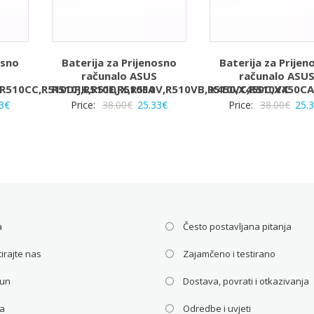
osno
Baterija za Prijenosno
Baterija za Prijen
računalo ASUS
računalo ASU
,R510CC,R510DP,R510E,R510EA
R510JK,R510JX,R510V,R510VB,R510VC,R510VX
X450,X450C,X450CA
rna
Trenutna
Izvorna
Trenutna
Izvo
3
€
Price:
38.00
€
25.33
€
Price:
38.00
€
25.
a
cijena
cijena
cijena
cije
je:
bila
je:
bila
25.33€.
je:
25.33€.
je:
€.
38.00€.
38.0
a
Često postavljana pitanja
irajte nas
Zajamčeno i testirano
čun
Dostava, povrati i otkazivanja
ca
Odredbe i uvjeti