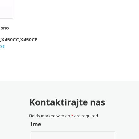
osno
S
,X450CC,X450CP
rna
Trenutna
33
€
na
cijena
je:
25.33€.
0€.
Kontaktirajte nas
Fields marked with an
*
are required
Ime