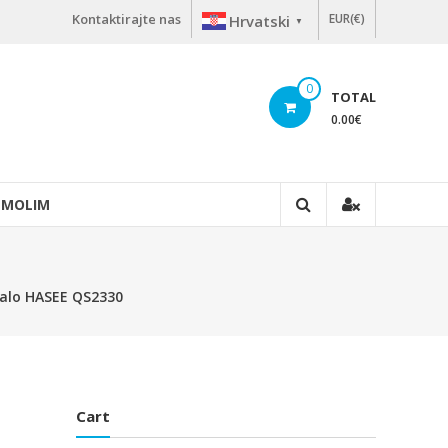
Kontaktirajte nas
EUR(€)
Hrvatski
▼
0
TOTAL
0.00
€
 MOLIM
nalo HASEE QS2330
Cart