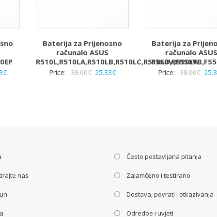
osno
Baterija za Prijenosno
Baterija za Prijen
računalo ASUS
računalo ASU
50EP
R510L,R510LA,R510LB,R510LC,R510LD,R510LN
F550V,F550VB,F5
rna
Trenutna
Izvorna
Trenutna
Izvo
3
€
Price:
38.00
€
25.33
€
Price:
38.00
€
25.
a
cijena
cijena
cijena
cije
je:
bila
je:
bila
25.33€.
je:
25.33€.
je:
€.
38.00€.
38.0
a
Često postavljana pitanja
irajte nas
Zajamčeno i testirano
čun
Dostava, povrati i otkazivanja
ca
Odredbe i uvjeti