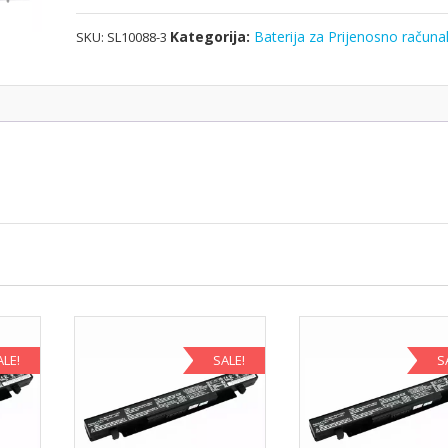
količina
Kategorija:
Baterija za Prijenosno računa
SKU:
SL10088-3
ALE!
SALE!
S