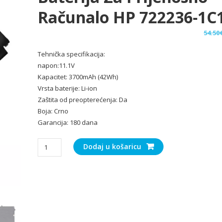
Računalo HP 722236-1C
54.50
Tehnička specifikacija:
napon:11.1V
Kapacitet: 3700mAh (42Wh)
Vrsta baterije: Li-ion
Zaštita od preopterećenja: Da
Boja: Crno
Garancija: 180 dana
Baterija
Dodaj u košaricu
za
Prijenosno
računalo
HP
722236-
1C1