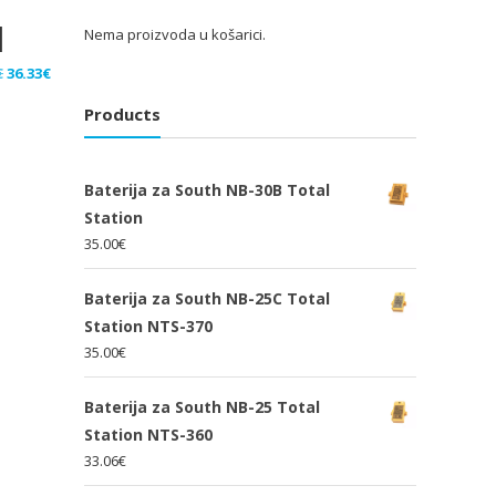
1
Nema proizvoda u košarici.
Izvorna
Trenutna
€
36.33
€
cijena
cijena
Products
bila
je:
je:
36.33€.
54.50€.
Baterija za South NB-30B Total
Station
35.00
€
Baterija za South NB-25C Total
Station NTS-370
35.00
€
Baterija za South NB-25 Total
Station NTS-360
33.06
€