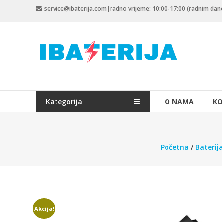
Skip
service@ibaterija.com|radno vrijeme: 10:00-17:00 (radnim da
to
content
Kategorija
O NAMA
KO
Početna
/
Baterij
Akcija!