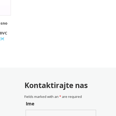
osno
S
50VC
rna
Trenutna
33
€
na
cijena
je:
25.33€.
0€.
Kontaktirajte nas
Fields marked with an
*
are required
Ime