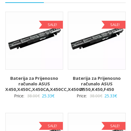
SALE!
SALE!
Baterija za Prijenosno
Baterija za Prijenosno
računalo ASUS
računalo ASUS
X450,X450C,X450CA,X450CC,X450CP
A550,K450,F450
Izvorna
Trenutna
Izvorna
Trenut
Price:
38.00
€
25.33
€
Price:
38.00
€
25.33
€
cijena
cijena
cijena
cijena
bila
je:
bila
je:
je:
25.33€.
je:
25.33€.
38.00€.
38.00€.
SALE!
SALE!