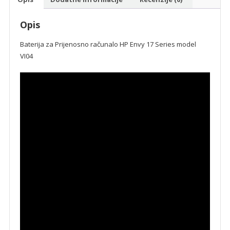
Opis
Baterija za Prijenosno računalo HP Envy 17 Series model
VI04