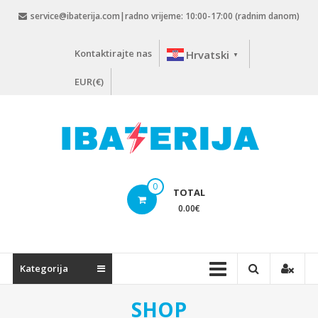
Skip
service@ibaterija.com|radno vrijeme: 10:00-17:00 (radnim danom)
to
content
Kontaktirajte nas
Hrvatski
▼
EUR(€)
0
TOTAL
0.00
€
Kategorija
SHOP