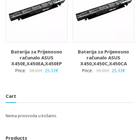
Baterija za Prijenosno
Baterija za Prijenosno
računalo ASUS
računalo ASUS
X450E,X450EA,X450EP
X450,X450C,X450CA
Izvorna
Trenutna
Izvorna
Trenut
Price:
38.00
€
25.33
€
Price:
38.00
€
25.33
€
cijena
cijena
cijena
cijena
bila
je:
bila
je:
je:
25.33€.
je:
25.33€.
Cart
38.00€.
38.00€.
Nema proizvoda u košarici.
Products