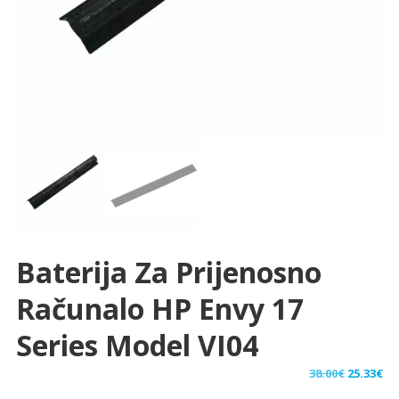
Baterija Za Prijenosno
Računalo HP Envy 17
Series Model VI04
Izvorna
Tr
38.00
€
25.33
€
cijena
ci