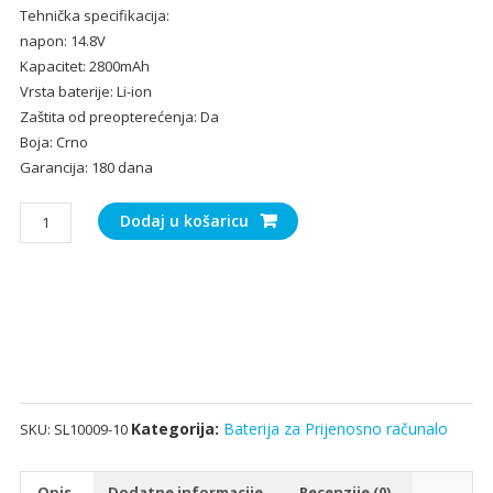
Tehnička specifikacija:
bila
je:
napon: 14.8V
je:
25.
Kapacitet: 2800mAh
38.00€.
Vrsta baterije: Li-ion
Zaštita od preopterećenja: Da
Boja: Crno
Garancija: 180 dana
Baterija
Dodaj u košaricu
za
Prijenosno
računalo
HP
Envy
17
Series
model
Kategorija:
Baterija za Prijenosno računalo
SKU:
SL10009-10
VI04
količina
Opis
Dodatne informacije
Recenzije (0)