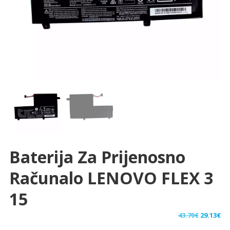
Baterija Za Prijenosno
Računalo LENOVO FLEX 3
15
Izvorna
Tr
43.70
€
29.13
€
cijena
ci