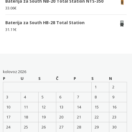
Baterija za South NB-20 Total Station NTS-350
33.06
€
Baterija za South HB-28 Total Station
31.11
€
kolovoz 2026
P
U
S
Č
P
S
N
1
2
3
4
5
6
7
8
9
10
11
12
13
14
15
16
17
18
19
20
21
22
23
24
25
26
27
28
29
30