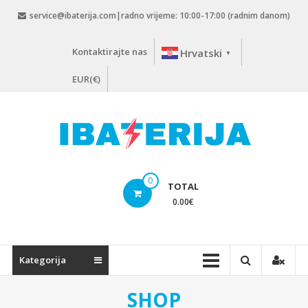
Skip
service@ibaterija.com|radno vrijeme: 10:00-17:00 (radnim danom)
to
content
Kontaktirajte nas
Hrvatski
▼
EUR(€)
0
TOTAL
0.00
€
Kategorija
SHOP