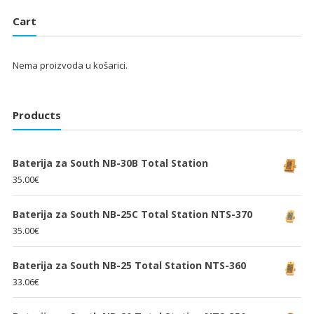
je:
25.33€.
je:
25.33€.
Cart
38.00€.
38.00€.
Nema proizvoda u košarici.
Products
Baterija za South NB-30B Total Station
35.00
€
Baterija za South NB-25C Total Station NTS-370
35.00
€
Baterija za South NB-25 Total Station NTS-360
33.06
€