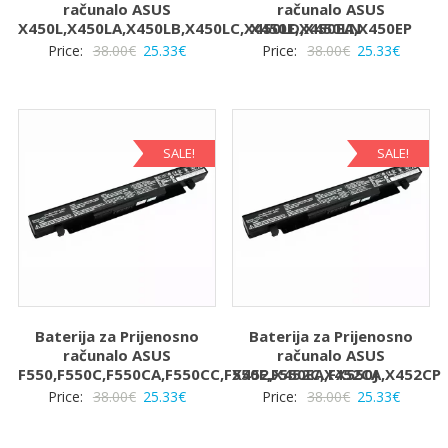
računalo ASUS
računalo ASUS
X450L,X450LA,X450LB,X450LC,X450LD,X450LN
X450E,X450EA,X450EP
Izvorna
Trenutna
Izvorna
Trenut
Price:
38.00
€
25.33
€
Price:
38.00
€
25.33
€
cijena
cijena
cijena
cijena
bila
je:
bila
je:
je:
25.33€.
je:
25.33€.
38.00€.
38.00€.
SALE!
SALE!
Baterija za Prijenosno
Baterija za Prijenosno
računalo ASUS
računalo ASUS
F550,F550C,F550CA,F550CC,F550E,F550EA,FX550J
X452,X452C,X452CA,X452CP
Izvorna
Trenutna
Izvorna
Trenut
Price:
38.00
€
25.33
€
Price:
38.00
€
25.33
€
cijena
cijena
cijena
cijena
bila
je:
bila
je: