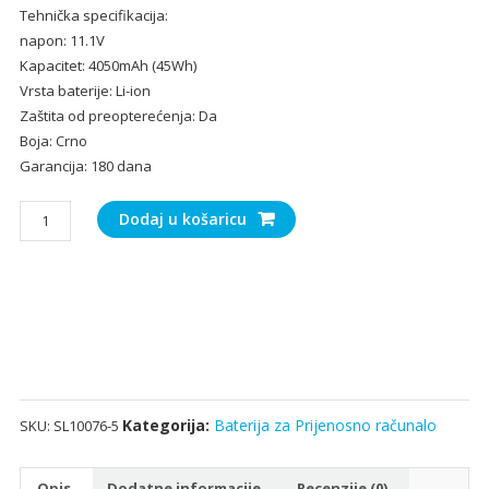
Tehnička specifikacija:
bila
je:
napon: 11.1V
je:
29.
Kapacitet: 4050mAh (45Wh)
43.70€.
Vrsta baterije: Li-ion
Zaštita od preopterećenja: Da
Boja: Crno
Garancija: 180 dana
Baterija
Dodaj u košaricu
za
Prijenosno
računalo
LENOVO
FLEX
3
15
količina
Kategorija:
Baterija za Prijenosno računalo
SKU:
SL10076-5
Opis
Dodatne informacije
Recenzije (0)