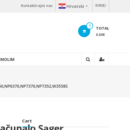
Kontaktirajte nas
EUR(€)
Hrvatski
▼
0
TOTAL
0.00
€
 MOLIM
6350,NP6370,NP7370,NP7352,W3558S
Cart
Računalo Sager