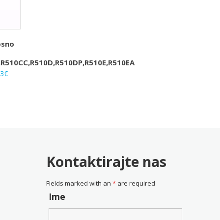
osno
S
,R510CC,R510D,R510DP,R510E,R510EA
rna
Trenutna
33
€
na
cijena
je:
25.33€.
0€.
Kontaktirajte nas
Fields marked with an
*
are required
Ime