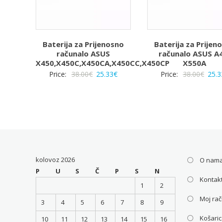
Baterija za Prijenosno
Baterija za Prijen
računalo ASUS
računalo ASUS A
X450,X450C,X450CA,X450CC,X450CP
X550A
Izvorna
Trenutna
Izvo
Price:
38.00
€
25.33
€
Price:
38.00
€
25.3
cijena
cijena
cijen
bila
je:
bila
je:
25.33€.
je:
38.00€.
38.00
kolovoz 2026
O nam
P
U
S
Č
P
S
N
Kontakt
1
2
Moj ra
3
4
5
6
7
8
9
Košari
10
11
12
13
14
15
16