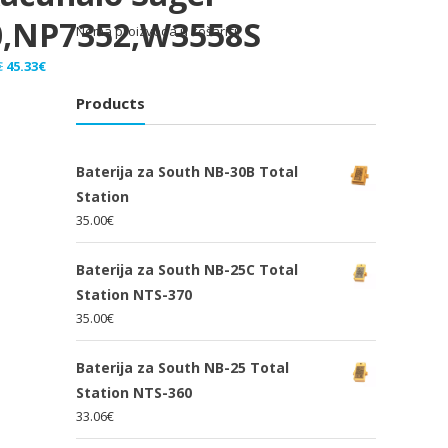
0,NP7352,W3558S
Nema proizvoda u košarici.
Izvorna
Trenutna
€
45.33
€
cijena
cijena
Products
bila
je:
je:
45.33€.
68.00€.
Baterija za South NB-30B Total
Station
35.00
€
Baterija za South NB-25C Total
Station NTS-370
35.00
€
Baterija za South NB-25 Total
Station NTS-360
33.06
€