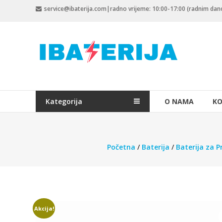
Skip
service@ibaterija.com|radno vrijeme: 10:00-17:00 (radnim da
to
content
Kategorija
O NAMA
KO
Početna
/
Baterija
/
Baterija za P
Akcija!