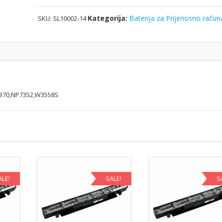
Kategorija:
Baterija za Prijenosno račun
SKU:
SL10002-14
7370,NP7352,W3558S
ALE!
SALE!
S