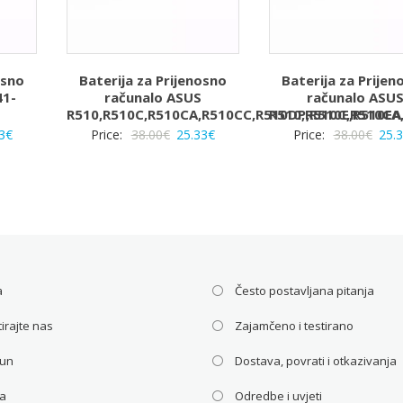
osno
Baterija za Prijenosno
Baterija za Prijen
41-
računalo ASUS
računalo ASU
R510,R510C,R510CA,R510CC,R510DP,R510E,R510EA
R510,R510C,R510CA
rna
Trenutna
Izvorna
Trenutna
Izvo
3
€
Price:
38.00
€
25.33
€
Price:
38.00
€
25.
a
cijena
cijena
cijena
cije
je:
bila
je:
bila
25.33€.
je:
25.33€.
je:
€.
38.00€.
38.0
a
Često postavljana pitanja
irajte nas
Zajamčeno i testirano
čun
Dostava, povrati i otkazivanja
ca
Odredbe i uvjeti