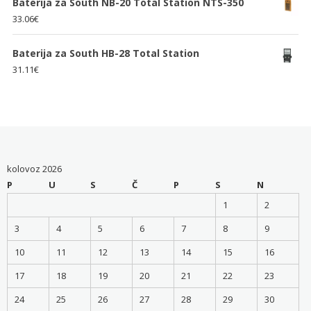
Baterija za South NB-20 Total Station NTS-350
33.06
€
Baterija za South HB-28 Total Station
31.11
€
kolovoz 2026
P
U
S
Č
P
S
N
1
2
3
4
5
6
7
8
9
10
11
12
13
14
15
16
17
18
19
20
21
22
23
24
25
26
27
28
29
30