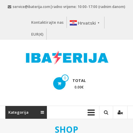
Skip
service@ibaterija.com|radno vrijeme: 10:00-17:00 (radnim danom)
to
content
Kontaktirajte nas
Hrvatski
▼
EUR(€)
0
TOTAL
0.00
€
Kategorija
SHOP