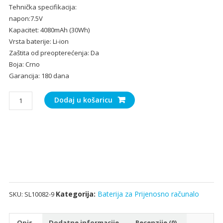
Tehnička specifikacija:
bila
je:
napon:7.5V
je:
21.
Kapacitet: 4080mAh (30Wh)
32.00€.
Vrsta baterije: Li-ion
Zaštita od preopterećenja: Da
Boja: Crno
Garancija: 180 dana
Baterija
Dodaj u košaricu
za
Prijenosno
računalo
SAMSUNG
910S3G
količina
Kategorija:
Baterija za Prijenosno računalo
SKU:
SL10082-9
Opis
Dodatne informacije
Recenzije (0)