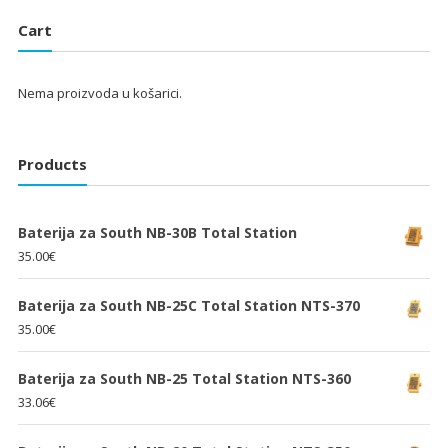
je:
25.33€.
je:
25.33€.
Cart
38.00€.
38.00€.
Nema proizvoda u košarici.
Products
Baterija za South NB-30B Total Station
35.00
€
Baterija za South NB-25C Total Station NTS-370
35.00
€
Baterija za South NB-25 Total Station NTS-360
33.06
€