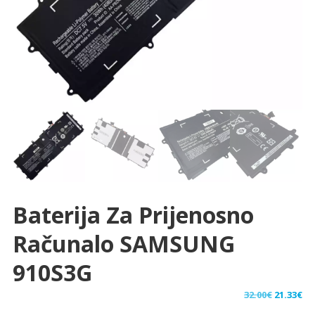
Baterija Za Prijenosno
Računalo SAMSUNG
910S3G
Izvorna
Tr
32.00
€
21.33
€
cijena
ci