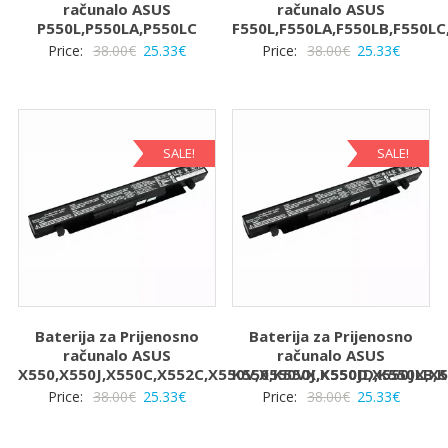
računalo ASUS
računalo ASUS
P550L,P550LA,P550LC
F550L,F550LA,F550LB,F550LC
Izvorna
Trenutna
Izvorna
Trenut
Price:
38.00
€
25.33
€
Price:
38.00
€
25.33
€
cijena
cijena
cijena
cijena
bila
je:
bila
je:
je:
25.33€.
je:
25.33€.
38.00€.
38.00€.
SALE!
SALE!
Baterija za Prijenosno
Baterija za Prijenosno
računalo ASUS
računalo ASUS
X550,X550J,X550C,X552C,X550V,X550VX,X550D,X550JX,X
K550,K550J,K550JD,K550LB,
Izvorna
Trenutna
Izvorna
Trenut
Price:
38.00
€
25.33
€
Price:
38.00
€
25.33
€
cijena
cijena
cijena
cijena
bila
je:
bila
je: