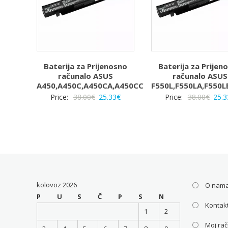
Baterija za Prijenosno
Baterija za Prijen
računalo ASUS
računalo ASUS
A450,A450C,A450CA,A450CC
F550L,F550LA,F550L
Izvorna
Trenutna
Izvo
Price:
38.00
€
25.33
€
Price:
38.00
€
25.3
cijena
cijena
cijen
bila
je:
bila
je:
25.33€.
je:
38.00€.
38.00
kolovoz 2026
O nam
P
U
S
Č
P
S
N
Kontakt
1
2
Moj ra