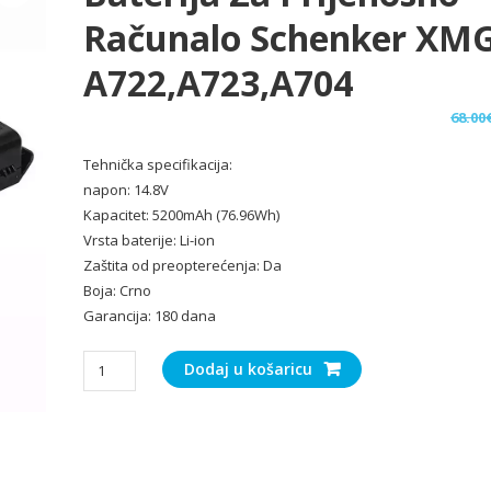
Računalo Schenker XM
A722,A723,A704
68.00
Tehnička specifikacija:
napon: 14.8V
Kapacitet: 5200mAh (76.96Wh)
Vrsta baterije: Li-ion
Zaštita od preopterećenja: Da
Boja: Crno
Garancija: 180 dana
Baterija
Dodaj u košaricu
za
Prijenosno
računalo
Schenker
XMG