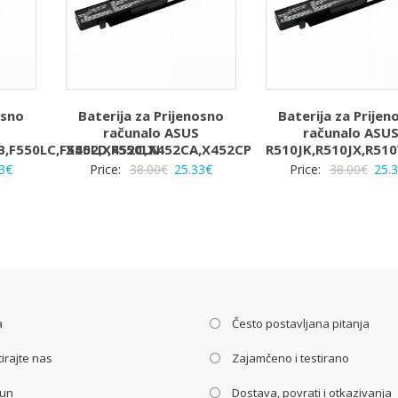
osno
Baterija za Prijenosno
Baterija za Prijen
računalo ASUS
računalo ASU
B,F550LC,F550LD,F550LN
X452,X452C,X452CA,X452CP
R510JK,R510JX,R51
rna
Trenutna
Izvorna
Trenutna
Izvo
3
€
Price:
38.00
€
25.33
€
Price:
38.00
€
25.
a
cijena
cijena
cijena
cije
je:
bila
je:
bila
25.33€.
je:
25.33€.
je:
€.
38.00€.
38.0
a
Često postavljana pitanja
irajte nas
Zajamčeno i testirano
čun
Dostava, povrati i otkazivanja