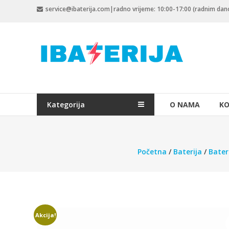
Skip
service@ibaterija.com|radno vrijeme: 10:00-17:00 (radnim da
to
content
Kategorija
O NAMA
KO
Početna
/
Baterija
/
Bater
Akcija!