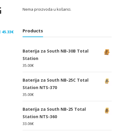
G
Nema proizvoda u košarici.
Products
Izvorna
Trenutna
€
45.33
€
cijena
cijena
bila
je:
Baterija za South NB-30B Total
je:
45.33€.
Station
68.00€.
35.00
€
Baterija za South NB-25C Total
Station NTS-370
35.00
€
Baterija za South NB-25 Total
Station NTS-360
33.06
€