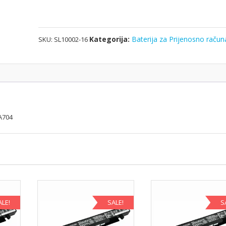
A722,A723,A704
količina
Kategorija:
Baterija za Prijenosno račun
SKU:
SL10002-16
A704
ALE!
SALE!
S