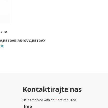
osno
S
0V,R510VB,R510VC,R510VX
rna
Trenutna
33
€
na
cijena
je:
25.33€.
0€.
Kontaktirajte nas
Fields marked with an
*
are required
Ime