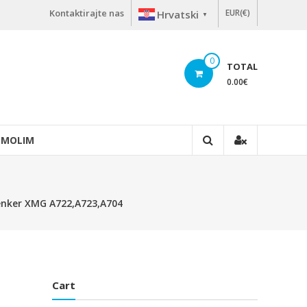
Kontaktirajte nas
EUR(€)
Hrvatski
▼
0
TOTAL
0.00
€
 MOLIM
henker XMG A722,A723,A704
Cart