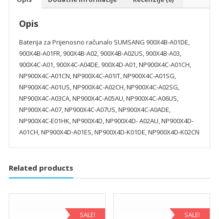
Opis
Baterija za Prijenosno računalo SUMSANG 900X4B-A01DE,
900X4B-A01FR, 900X4B-A02, 900X4B-A02US, 900X4B-A03,
900X4C-A01, 900X4C-A04DE, 900X4D-A01, NP900X4C-A01CH,
NP900X4C-A01CN, NP900X4C-A01IT, NP900X4C-A01SG,
NP900X4C-A01US, NP900X4C-A02CH, NP900X4C-A02SG,
NP900X4C-A03CA, NP900X4C-A05AU, NP900X4C-A06US,
NP900X4C-A07, NP900X4C-A07US, NP900X4C-A0ADE,
NP900X4C-E01HK, NP900X4D, NP900X4D- A02AU, NP900X4D-
A01CH, NP900X4D-A01ES, NP900X4D-K01DE, NP900X4D-K02CN
Related products
SALE!
SALE!