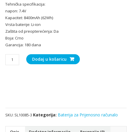
Tehnička specifikacija:
bila
je:
napon: 7.4V
je:
51.
Kapacitet: 8400mAh (62Wh)
77.00€.
Vrsta baterije: Li-ion
Zaštita od preopterećenja: Da
Boja: Crno
Garancija: 180 dana
Baterija
Dodaj u košaricu
za
Prijenosno
računalo
SUMSANG
NP900X4B
series
količina
Kategorija:
Baterija za Prijenosno računalo
SKU:
SL10085-3
Opis
Dodatne informacije
Recenzije (0)