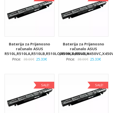
Baterija za Prijenosno
Baterija za Prijenosno
računalo ASUS
računalo ASUS
R510L,R510LA,R510LB,R510LC,R510LD,R510LN
X450V,X450VB,X450VC,X450
Izvorna
Trenutna
Izvorna
Trenut
Price:
38.00
€
25.33
€
Price:
38.00
€
25.33
€
cijena
cijena
cijena
cijena
bila
je:
bila
je:
je:
25.33€.
je:
25.33€.
38.00€.
38.00€.
SALE!
SALE!