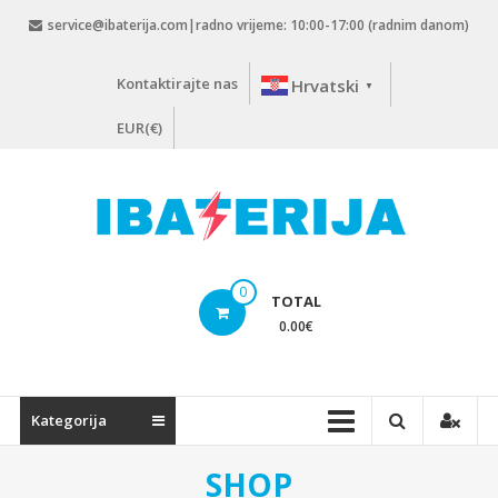
Skip
service@ibaterija.com|radno vrijeme: 10:00-17:00 (radnim danom)
to
content
Kontaktirajte nas
Hrvatski
▼
EUR(€)
0
TOTAL
0.00
€
Kategorija
SHOP