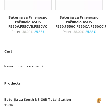
Baterija za Prijenosno
Baterija za Prijenosno
računalo ASUS
računalo ASUS
F550V,F550VB,F550VC
F550,F550C,F550CA,F550CC,F
Izvorna
Trenutna
Izvorna
Trenut
Price:
38.00
€
25.33
€
Price:
38.00
€
25.33
€
cijena
cijena
cijena
cijena
bila
je:
bila
je:
je:
25.33€.
je:
25.33€.
Cart
38.00€.
38.00€.
Nema proizvoda u košarici.
Products
Baterija za South NB-30B Total Station
35.00
€