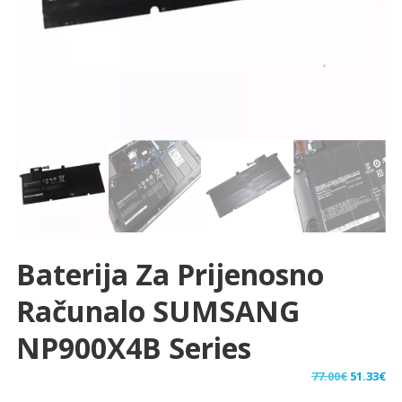
Baterija Za Prijenosno
Računalo SUMSANG
NP900X4B Series
Izvorna
Tr
77.00
€
51.33
€
cijena
ci