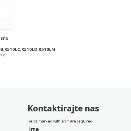
osno
S
LB,R510LC,R510LD,R510LN
rna
Trenutna
33
€
na
cijena
je:
25.33€.
0€.
Kontaktirajte nas
Fields marked with an
*
are required
Ime