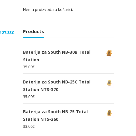
Nema proizvoda u košarici.
Products
Izvorna
Trenutna
€
27.33
€
cijena
cijena
bila
je:
Baterija za South NB-30B Total
je:
27.33€.
Station
41.00€.
35.00
€
Baterija za South NB-25C Total
Station NTS-370
35.00
€
Baterija za South NB-25 Total
Station NTS-360
33.06
€