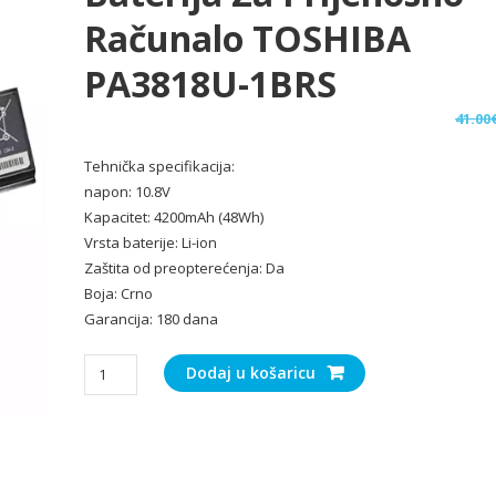
Računalo TOSHIBA
PA3818U-1BRS
41.00
Tehnička specifikacija:
napon: 10.8V
Kapacitet: 4200mAh (48Wh)
Vrsta baterije: Li-ion
Zaštita od preopterećenja: Da
Boja: Crno
Garancija: 180 dana
Baterija
Dodaj u košaricu
za
Prijenosno
računalo
TOSHIBA
PA3818U-