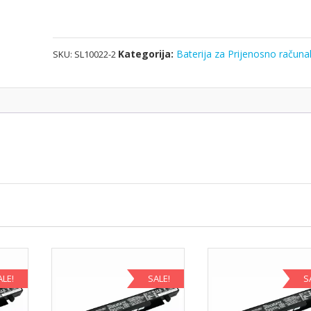
1BRS
količina
Kategorija:
Baterija za Prijenosno računa
SKU:
SL10022-2
ALE!
SALE!
S