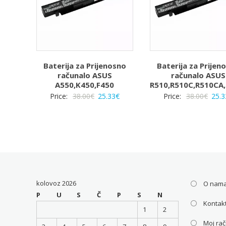
Baterija za Prijenosno
Baterija za Prijen
računalo ASUS
računalo ASUS
A550,K450,F450
R510,R510C,R510CA
Izvorna
Trenutna
Izvo
Price:
38.00
€
25.33
€
Price:
38.00
€
25.3
cijena
cijena
cijen
bila
je:
bila
je:
25.33€.
je:
38.00€.
38.00
kolovoz 2026
O nam
P
U
S
Č
P
S
N
Kontakt
1
2
Moj ra