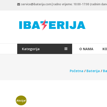
Skip
service@ibaterija.com|radno vrijeme: 10:00-17:00 (radnim da
to
content
Kategorija
O NAMA
KO
Početna
/
Baterija
/
Ba
Akcija!