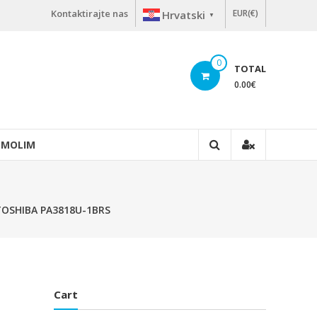
Kontaktirajte nas
EUR(€)
Hrvatski
▼
0
TOTAL
0.00
€
 MOLIM
o TOSHIBA PA3818U-1BRS
Cart