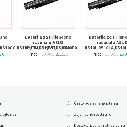
osno
Baterija za Prijenosno
Baterija za Prijen
računalo ASUS
računalo ASU
,R510CC,R510D,R510DP,R510E,R510EA
R510V,R510VB,R510VC
R510L,R510LA,R510
rna
Trenutna
Izvorna
Trenutna
Izvo
3
€
Price:
38.00
€
25.33
€
Price:
38.00
€
25.
a
cijena
cijena
cijena
cije
je:
bila
je:
bila
25.33€.
je:
25.33€.
je:
€.
38.00€.
38.0
a
Često postavljana pitanja
irajte nas
Zajamčeno i testirano
čun
Dostava, povrati i otkazivanja