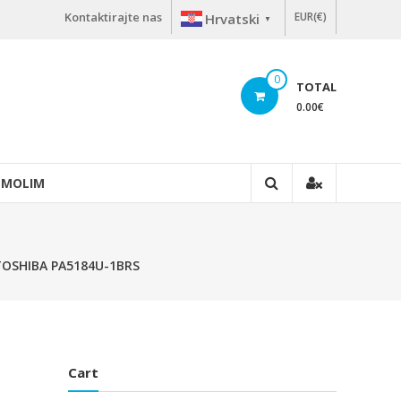
Kontaktirajte nas
EUR(€)
Hrvatski
▼
0
TOTAL
0.00
€
 MOLIM
o TOSHIBA PA5184U-1BRS
Cart