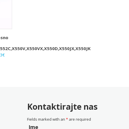
osno
S
X552C,X550V,X550VX,X550D,X550JX,X550JK
rna
Trenutna
33
€
na
cijena
je:
25.33€.
0€.
Kontaktirajte nas
Fields marked with an
*
are required
Ime