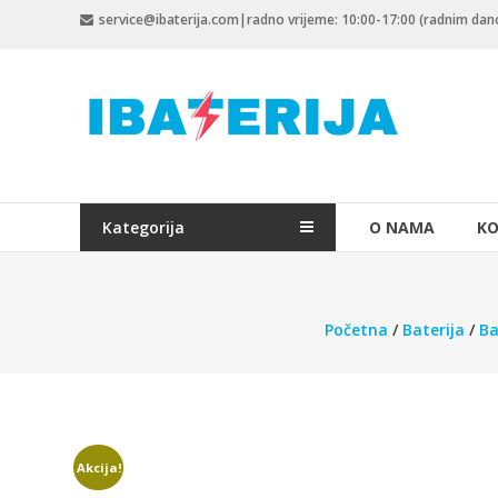
Skip
service@ibaterija.com|radno vrijeme: 10:00-17:00 (radnim da
to
content
Kategorija
O NAMA
KO
Početna
/
Baterija
/
Ba
Akcija!