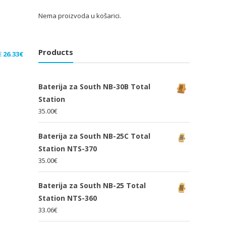
Nema proizvoda u košarici.
Products
Izvorna
Trenutna
€
26.33
€
cijena
cijena
bila
je:
Baterija za South NB-30B Total
je:
26.33€.
Station
39.50€.
35.00
€
Baterija za South NB-25C Total
Station NTS-370
35.00
€
Baterija za South NB-25 Total
Station NTS-360
33.06
€