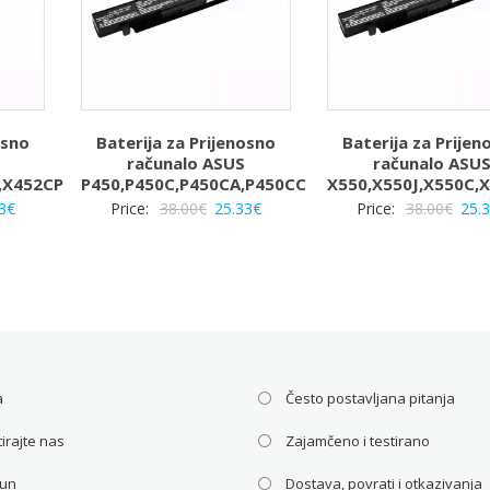
osno
Baterija za Prijenosno
Baterija za Prijen
računalo ASUS
računalo ASU
,X452CP
P450,P450C,P450CA,P450CC
X550,X550J,X550C,
rna
Trenutna
Izvorna
Trenutna
Izvo
3
€
Price:
38.00
€
25.33
€
Price:
38.00
€
25.
a
cijena
cijena
cijena
cije
je:
bila
je:
bila
25.33€.
je:
25.33€.
je:
€.
38.00€.
38.0
a
Često postavljana pitanja
irajte nas
Zajamčeno i testirano
čun
Dostava, povrati i otkazivanja