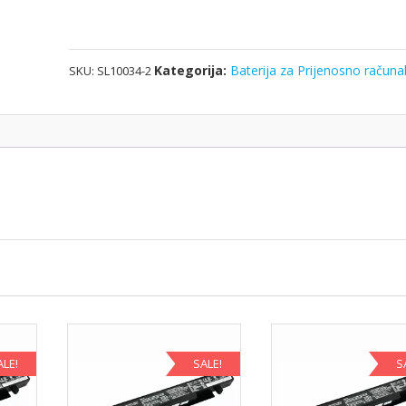
1BRS
količina
Kategorija:
Baterija za Prijenosno računa
SKU:
SL10034-2
ALE!
SALE!
S