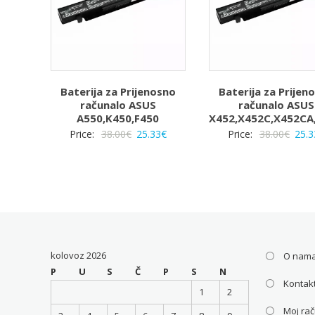
Baterija za Prijenosno
Baterija za Prijen
računalo ASUS
računalo ASUS
A550,K450,F450
X452,X452C,X452CA
Izvorna
Trenutna
Izvo
Price:
38.00
€
25.33
€
Price:
38.00
€
25.3
cijena
cijena
cijen
bila
je:
bila
je:
25.33€.
je:
38.00€.
38.00
kolovoz 2026
O nam
P
U
S
Č
P
S
N
Kontakt
1
2
Moj ra