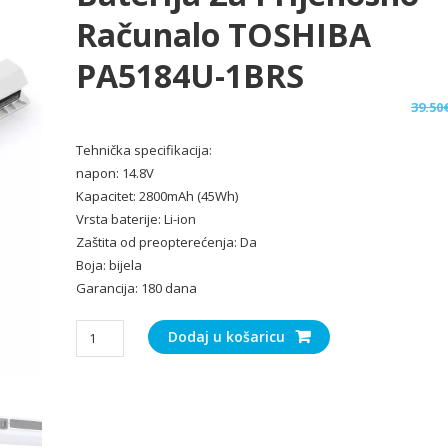
Računalo TOSHIBA
PA5184U-1BRS
39.50
Tehnička specifikacija:
napon: 14.8V
Kapacitet: 2800mAh (45Wh)
Vrsta baterije: Li-ion
Zaštita od preopterećenja: Da
Boja: bijela
Garancija: 180 dana
Baterija
Dodaj u košaricu
za
Prijenosno
računalo
TOSHIBA
PA5184U-