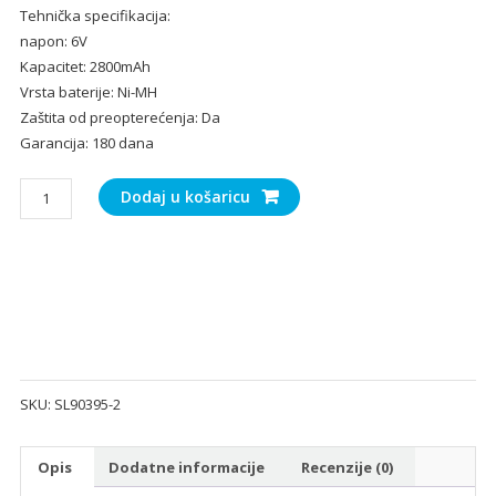
Tehnička specifikacija:
napon: 6V
Kapacitet: 2800mAh
Vrsta baterije: Ni-MH
Zaštita od preopterećenja: Da
Garancija: 180 dana
Baterija
Dodaj u košaricu
za
South
NTS302/NTS312B/NTS332R/NTS822R/RTS-
820
Total
Station
količina
SKU:
SL90395-2
Opis
Dodatne informacije
Recenzije (0)