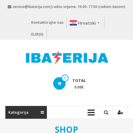
Skip
service@ibaterija.com|radno vrijeme: 10:00-17:00 (radnim danom)
to
content
Kontaktirajte nas
Hrvatski
▼
EUR(€)
0
TOTAL
0.00
€
Kategorija
SHOP