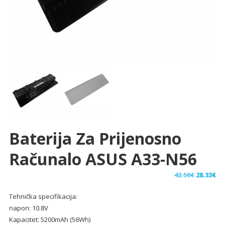
Baterija Za Prijenosno
Računalo ASUS A33-N56
Izvorna
Tr
42.50
€
28.33
€
cijena
ci
Tehnička specifikacija:
bila
je:
napon: 10.8V
je:
28.
Kapacitet: 5200mAh (56Wh)
42.50€.