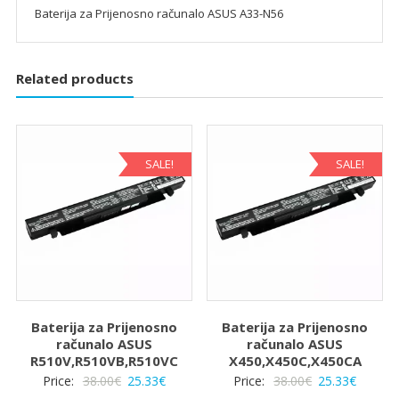
Baterija za Prijenosno računalo ASUS A33-N56
Related products
SALE!
SALE!
Baterija za Prijenosno
Baterija za Prijenosno
računalo ASUS
računalo ASUS
R510V,R510VB,R510VC
X450,X450C,X450CA
Izvorna
Trenutna
Izvorna
Trenut
Price:
38.00
€
25.33
€
Price:
38.00
€
25.33
€