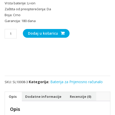
Vrsta baterije: Li-ion
Zaštita od preopterećenja: Da
Boja: Crno
Garancija: 180 dana
Baterija
Dodaj u košaricu
za
Prijenosno
računalo
ASUS
A33-
N56
količina
Kategorija:
Baterija za Prijenosno računalo
SKU:
SL10008-3
Opis
Dodatne informacije
Recenzije (0)
Opis