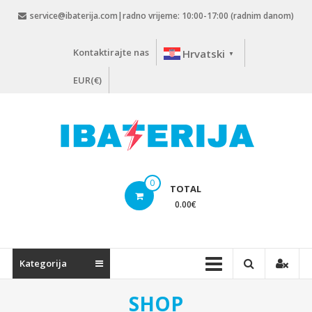
Skip
service@ibaterija.com|radno vrijeme: 10:00-17:00 (radnim danom)
to
content
Kontaktirajte nas
Hrvatski
▼
EUR(€)
0
TOTAL
0.00
€
Kategorija
SHOP