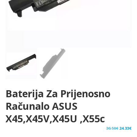
Baterija Za Prijenosno
Računalo ASUS
X45,X45V,X45U ,x55c
Izvorna
Tr
36.50
€
24.33
€
cijena
ci