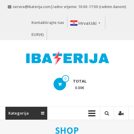
Skip
service@ibaterija.com|radno vrijeme: 10:00-17:00 (radnim danom)
to
content
Kontaktirajte nas
Hrvatski
▼
EUR(€)
0
TOTAL
0.00
€
Kategorija
SHOP