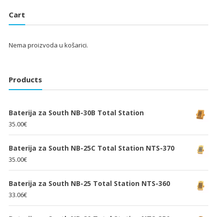
je:
25.33€.
je:
25.33€.
Cart
38.00€.
38.00€.
Nema proizvoda u košarici.
Products
Baterija za South NB-30B Total Station
35.00
€
Baterija za South NB-25C Total Station NTS-370
35.00
€
Baterija za South NB-25 Total Station NTS-360
33.06
€