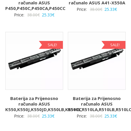
računalo ASUS
računalo ASUS A41-X550A
P450,P450C,P450CA,P450CC
Izvorna
Trenut
Price:
38.00
€
25.33
€
Izvorna
Trenutna
Price:
38.00
€
25.33
€
cijena
cijena
cijena
cijena
bila
je:
bila
je:
je:
25.33€.
je:
25.33€.
38.00€.
38.00€.
SALE!
SALE!
Baterija za Prijenosno
Baterija za Prijenosno
računalo ASUS
računalo ASUS
K550,K550J,K550JD,K550LB,K550CC
R510L,R510LA,R510LB,R510L
Izvorna
Trenutna
Izvorna
Trenut
Price:
38.00
€
25.33
€
Price:
38.00
€
25.33
€
cijena
cijena
cijena
cijena
bila
je:
bila
je: