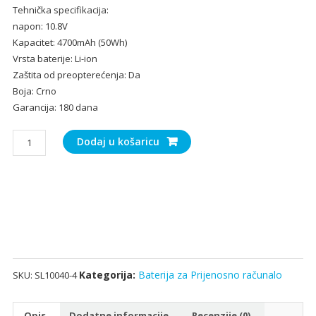
Tehnička specifikacija:
bila
je:
napon: 10.8V
je:
24.
Kapacitet: 4700mAh (50Wh)
36.50€.
Vrsta baterije: Li-ion
Zaštita od preopterećenja: Da
Boja: Crno
Garancija: 180 dana
Baterija
Dodaj u košaricu
za
Prijenosno
računalo
ASUS
X45,X45V,X45U
,x55c
količina
Kategorija:
Baterija za Prijenosno računalo
SKU:
SL10040-4
Opis
Dodatne informacije
Recenzije (0)