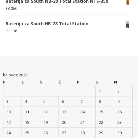
Baterija za South NB-20 Total Station NTS-350
33.06
€
Baterija za South HB-28 Total Station
31.11
€
kolovoz 2026
P
U
S
Č
P
S
N
1
2
3
4
5
6
7
8
9
10
11
12
13
14
15
16
17
18
19
20
21
22
23
24
25
26
27
28
29
30