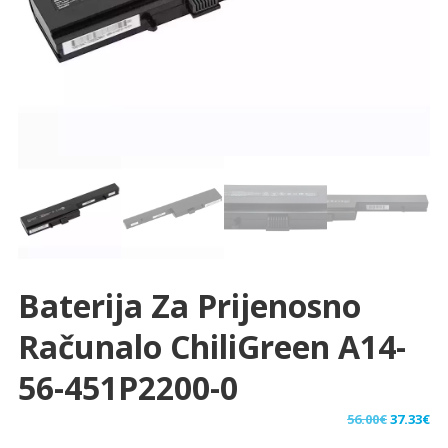
Baterija Za Prijenosno
Računalo ChiliGreen A14-
56-451P2200-0
Izvorna
Tr
56.00
€
37.33
€
cijena
ci