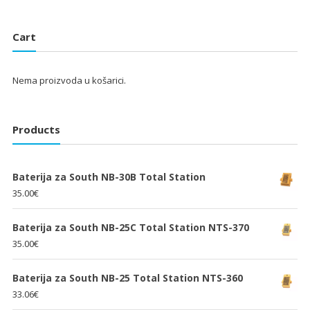
bila
je:
bila
je:
je:
25.33€.
je:
25.33€.
38.00€.
Cart
38.00€.
Nema proizvoda u košarici.
Products
Baterija za South NB-30B Total Station
35.00
€
Baterija za South NB-25C Total Station NTS-370
35.00
€
Baterija za South NB-25 Total Station NTS-360
33.06
€