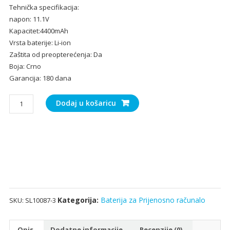
Tehnička specifikacija:
bila
je:
napon: 11.1V
je:
37.
Kapacitet:4400mAh
56.00€.
Vrsta baterije: Li-ion
Zaštita od preopterećenja: Da
Boja: Crno
Garancija: 180 dana
Baterija
Dodaj u košaricu
za
Prijenosno
računalo
ChiliGreen
A14-
56-
451P2200-
0
Kategorija:
Baterija za Prijenosno računalo
SKU:
SL10087-3
količina
Opis
Dodatne informacije
Recenzije (0)