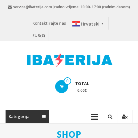
Skip
service@ibaterija.com|radno vrijeme: 10:00-17:00 (radnim danom)
to
content
Kontaktirajte nas
Hrvatski
▼
EUR(€)
0
TOTAL
0.00
€
Kategorija
SHOP