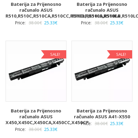
Baterija za Prijenosno
Baterija za Prijenosno
računalo ASUS
računalo ASUS
R510,R510C,R510CA,R510CC,R510DP,R510E,R510EA
R510L,R510LA,R510LB,R510L
Izvorna
Trenutna
Izvorna
Trenut
Price:
38.00
€
25.33
€
Price:
38.00
€
25.33
€
cijena
cijena
cijena
cijena
bila
je:
bila
je:
je:
25.33€.
je:
25.33€.
38.00€.
38.00€.
SALE!
SALE!
Baterija za Prijenosno
Baterija za Prijenosno
računalo ASUS
računalo ASUS A41-X550
X450,X450C,X450CA,X450CC,X450CP
Izvorna
Trenut
Price:
38.00
€
25.33
€
Izvorna
Trenutna
Price:
38.00
€
25.33
€
cijena
cijena
cijena
cijena