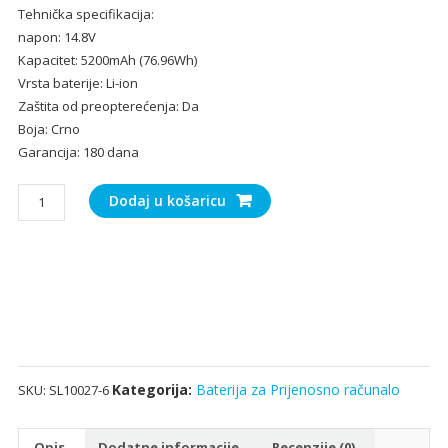
Tehnička specifikacija:
bila
je:
napon: 14.8V
je:
43.
Kapacitet: 5200mAh (76.96Wh)
65.00€.
Vrsta baterije: Li-ion
Zaštita od preopterećenja: Da
Boja: Crno
Garancija: 180 dana
Baterija
Dodaj u košaricu
za
Prijenosno
računalo
Clevo
6-
87-
X510S-
4J71
Kategorija:
Baterija za Prijenosno računalo
SKU:
SL10027-6
količina
Opis
Dodatne informacije
Recenzije (0)