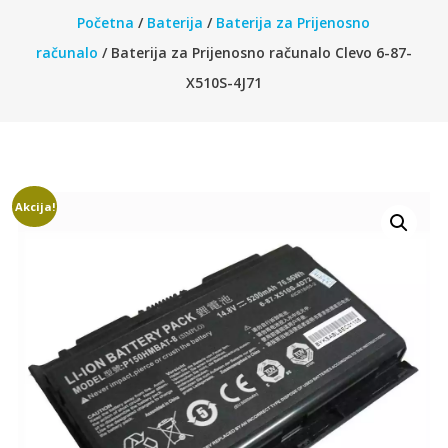
Početna
/
Baterija
/
Baterija za Prijenosno
računalo
/ Baterija za Prijenosno računalo Clevo 6-87-
X510S-4J71
Akcija!