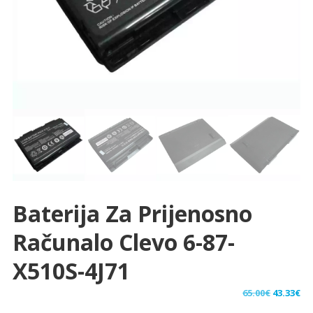
Baterija Za Prijenosno
Računalo Clevo 6-87-
X510S-4J71
Izvorna
Tr
65.00
€
43.33
€
cijena
ci