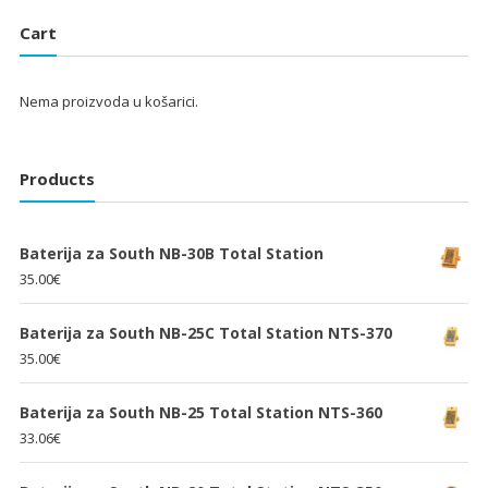
je:
25.33€.
je:
25.33€.
Cart
38.00€.
38.00€.
Nema proizvoda u košarici.
Products
Baterija za South NB-30B Total Station
35.00
€
Baterija za South NB-25C Total Station NTS-370
35.00
€
Baterija za South NB-25 Total Station NTS-360
33.06
€