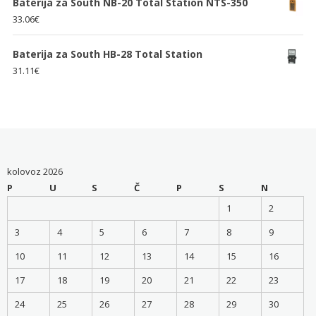
Baterija za South NB-20 Total Station NTS-350
33.06
€
Baterija za South HB-28 Total Station
31.11
€
kolovoz 2026
P
U
S
Č
P
S
N
1
2
3
4
5
6
7
8
9
10
11
12
13
14
15
16
17
18
19
20
21
22
23
24
25
26
27
28
29
30