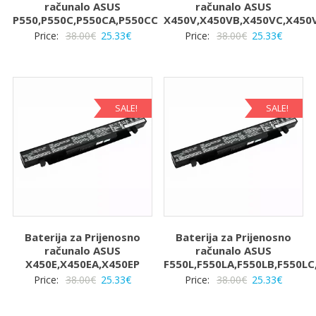
računalo ASUS
računalo ASUS
P550,P550C,P550CA,P550CC
X450V,X450VB,X450VC,X450
Izvorna
Trenutna
Izvorna
Trenut
Price:
38.00
€
25.33
€
Price:
38.00
€
25.33
€
cijena
cijena
cijena
cijena
bila
je:
bila
je:
je:
25.33€.
je:
25.33€.
38.00€.
38.00€.
SALE!
SALE!
Baterija za Prijenosno
Baterija za Prijenosno
računalo ASUS
računalo ASUS
X450E,X450EA,X450EP
F550L,F550LA,F550LB,F550LC
Izvorna
Trenutna
Izvorna
Trenut
Price:
38.00
€
25.33
€
Price:
38.00
€
25.33
€
cijena
cijena
cijena
cijena
bila
je:
bila
je: