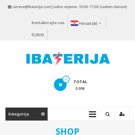
Skip
service@ibaterija.com|radno vrijeme: 10:00-17:00 (radnim danom)
to
content
Kontaktirajte nas
Hrvatski
▼
EUR(€)
0
TOTAL
0.00
€
Kategorija
SHOP