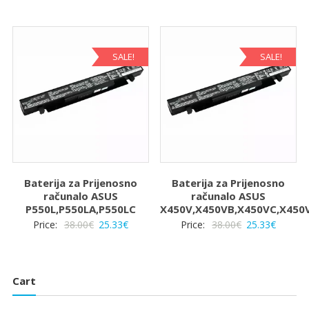
cijena
cijena
cijena
cijena
bila
je:
bila
je:
je:
25.33€.
je:
25.33€.
38.00€.
38.00€.
SALE!
SALE!
Baterija za Prijenosno
Baterija za Prijenosno
računalo ASUS
računalo ASUS
P550L,P550LA,P550LC
X450V,X450VB,X450VC,X450
Izvorna
Trenutna
Izvorna
Trenut
Price:
38.00
€
25.33
€
Price:
38.00
€
25.33
€
cijena
cijena
cijena
cijena
bila
je:
bila
je:
je:
25.33€.
je:
25.33€.
Cart
38.00€.
38.00€.