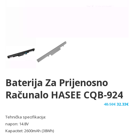
Baterija Za Prijenosno
Računalo HASEE CQB-924
Izvorna
Tr
48.50
€
32.33
€
cijena
ci
Tehnička specifikacija:
bila
je:
napon: 14.8V
je:
32.
Kapacitet: 2600mAh (38Wh)
48.50€.