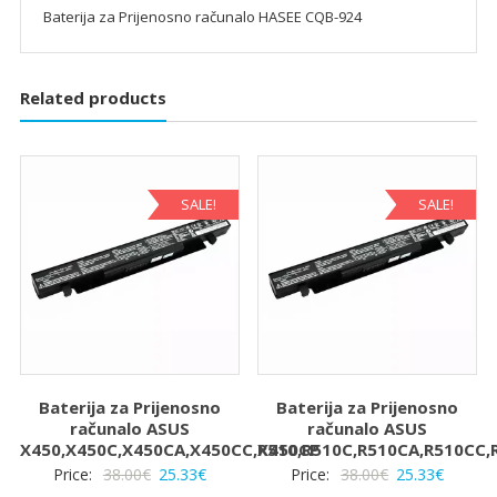
Baterija za Prijenosno računalo HASEE CQB-924
Related products
SALE!
SALE!
Baterija za Prijenosno
Baterija za Prijenosno
računalo ASUS
računalo ASUS
X450,X450C,X450CA,X450CC,X450CP
R510,R510C,R510CA,R510CC,
Izvorna
Trenutna
Izvorna
Trenut
Price:
38.00
€
25.33
€
Price:
38.00
€
25.33
€