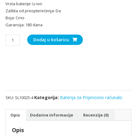
Vrsta baterije: Li-ion
Zaštita od preopterećenja: Da
Boja: Crno
Garancija: 180 dana
Baterija
Dodaj u košaricu
za
Prijenosno
računalo
HASEE
CQB-
924
količina
Kategorija:
Baterija za Prijenosno računalo
SKU:
SL10025-4
Opis
Dodatne informacije
Recenzije (0)
Opis