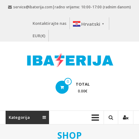
Skip
service@ibaterija.com|radno vrijeme: 10:00-17:00 (radnim danom)
to
content
Kontaktirajte nas
Hrvatski
▼
EUR(€)
0
TOTAL
0.00
€
Kategorija
SHOP