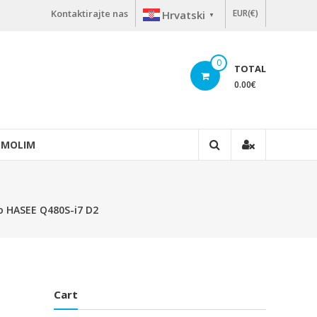
Kontaktirajte nas
EUR(€)
Hrvatski
▼
0
TOTAL
0.00
€
 MOLIM
lo HASEE Q480S-i7 D2
Cart