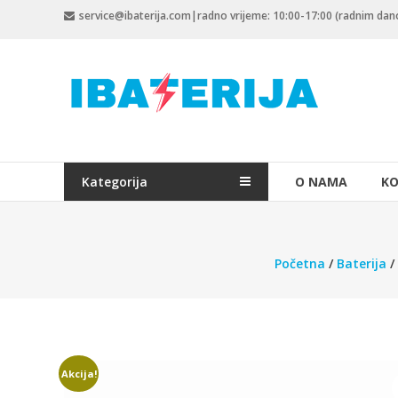
Skip
service@ibaterija.com|radno vrijeme: 10:00-17:00 (radnim da
to
content
Kategorija
O NAMA
KO
Početna
/
Baterija
/
Akcija!