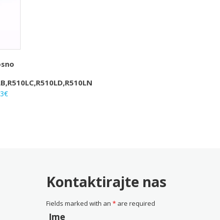
osno
S
LB,R510LC,R510LD,R510LN
rna
Trenutna
33
€
na
cijena
je:
25.33€.
0€.
Kontaktirajte nas
Fields marked with an
*
are required
Ime