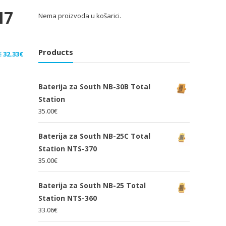
I7
Nema proizvoda u košarici.
Products
Izvorna
Trenutna
€
32.33
€
cijena
cijena
bila
je:
Baterija za South NB-30B Total
je:
32.33€.
Station
48.50€.
35.00
€
Baterija za South NB-25C Total
Station NTS-370
35.00
€
Baterija za South NB-25 Total
Station NTS-360
33.06
€