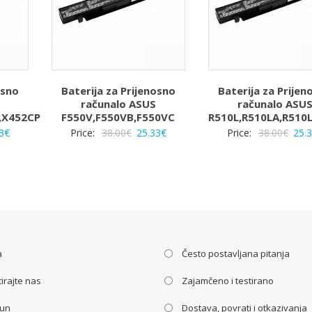
osno
Baterija za Prijenosno
Baterija za Prijen
računalo ASUS
računalo ASU
,X452CP
F550V,F550VB,F550VC
R510L,R510LA,R510
rna
Trenutna
Izvorna
Trenutna
Izvo
3
€
Price:
38.00
€
25.33
€
Price:
38.00
€
25.
a
cijena
cijena
cijena
cije
je:
bila
je:
bila
25.33€.
je:
25.33€.
je:
€.
38.00€.
38.0
a
Često postavljana pitanja
irajte nas
Zajamčeno i testirano
čun
Dostava, povrati i otkazivanja