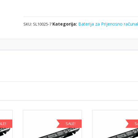
i7
D2
količina
Kategorija:
Baterija za Prijenosno računa
SKU:
SL10025-7
ALE!
SALE!
S