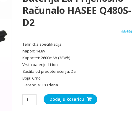
Računalo HASEE Q480S-
D2
48.50
Tehnička specifikacija:
napon: 14.8V
Kapacitet: 2600mAh (38Wh)
Vrsta baterije: Li-ion
Zaštita od preopterećenja: Da
Boja: Crno
Garancija: 180 dana
Baterija
Dodaj u košaricu
za
Prijenosno
računalo
HASEE
Q480S-