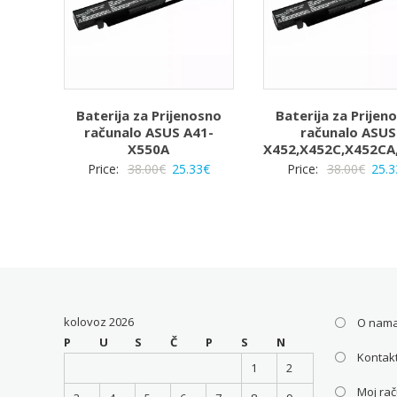
Baterija za Prijenosno
Baterija za Prijen
računalo ASUS A41-
računalo ASUS
X550A
X452,X452C,X452CA
Izvorna
Trenutna
Izvo
Price:
38.00
€
25.33
€
Price:
38.00
€
25.3
cijena
cijena
cijen
bila
je:
bila
je:
25.33€.
je:
38.00€.
38.00
kolovoz 2026
O nam
P
U
S
Č
P
S
N
Kontakt
1
2
Moj ra