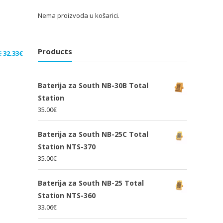
Nema proizvoda u košarici.
Products
Izvorna
Trenutna
€
32.33
€
cijena
cijena
bila
je:
Baterija za South NB-30B Total
je:
32.33€.
Station
48.50€.
35.00
€
Baterija za South NB-25C Total
Station NTS-370
35.00
€
Baterija za South NB-25 Total
Station NTS-360
33.06
€