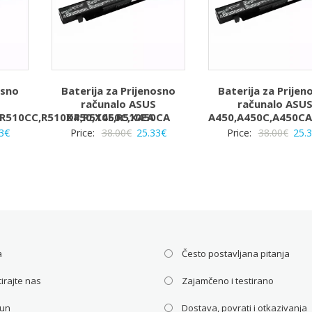
osno
Baterija za Prijenosno
Baterija za Prijen
računalo ASUS
računalo ASU
,R510CC,R510DP,R510E,R510EA
X450,X450C,X450CA
A450,A450C,A450CA
rna
Trenutna
Izvorna
Trenutna
Izvo
3
€
Price:
38.00
€
25.33
€
Price:
38.00
€
25.
a
cijena
cijena
cijena
cije
je:
bila
je:
bila
25.33€.
je:
25.33€.
je:
€.
38.00€.
38.0
a
Često postavljana pitanja
irajte nas
Zajamčeno i testirano
čun
Dostava, povrati i otkazivanja