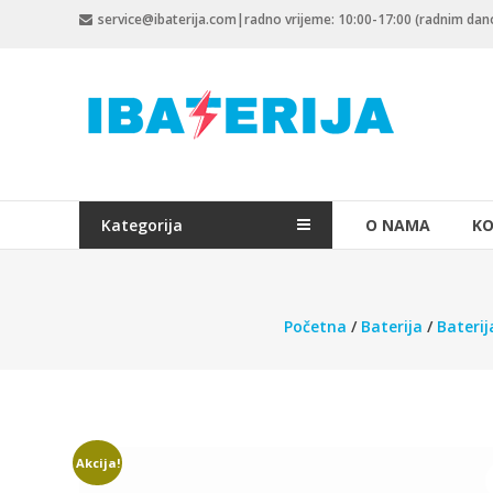
Skip
service@ibaterija.com|radno vrijeme: 10:00-17:00 (radnim da
to
content
Kategorija
O NAMA
KO
Početna
/
Baterija
/
Baterij
Akcija!