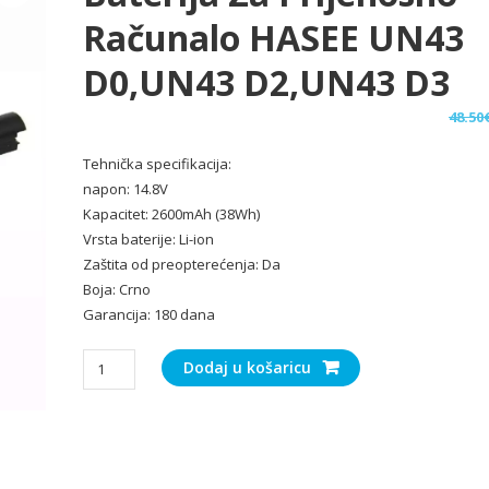
Računalo HASEE UN43
D0,UN43 D2,UN43 D3
48.50
Tehnička specifikacija:
napon: 14.8V
Kapacitet: 2600mAh (38Wh)
Vrsta baterije: Li-ion
Zaštita od preopterećenja: Da
Boja: Crno
Garancija: 180 dana
Baterija
Dodaj u košaricu
za
Prijenosno
računalo
HASEE
UN43