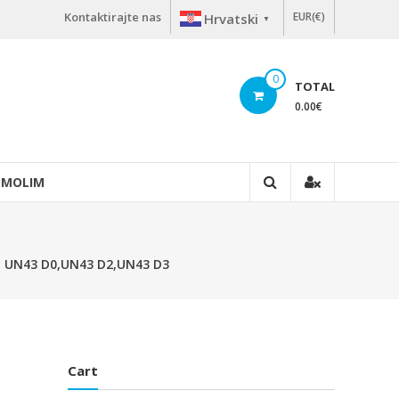
Kontaktirajte nas
EUR(€)
Hrvatski
▼
0
TOTAL
0.00
€
 MOLIM
EE UN43 D0,UN43 D2,UN43 D3
Cart