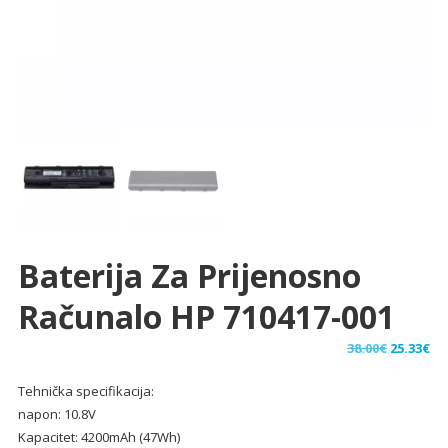
Baterija Za Prijenosno
Računalo HP 710417-001
Izvorna
Tr
38.00
€
25.33
€
cijena
ci
Tehnička specifikacija:
bila
je:
napon: 10.8V
je:
25.
Kapacitet: 4200mAh (47Wh)
38.00€.