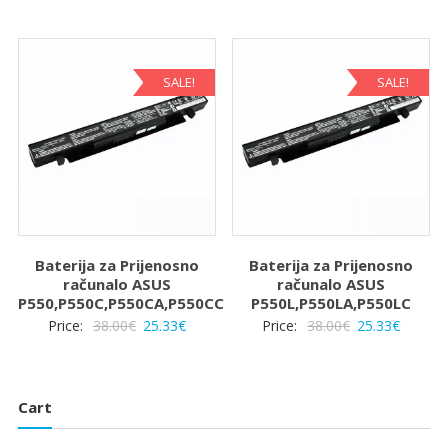
cijena
cijena
cijena
cijena
bila
je:
bila
je:
je:
25.33€.
je:
25.33€.
38.00€.
38.00€.
SALE!
SALE!
Baterija za Prijenosno
Baterija za Prijenosno
računalo ASUS
računalo ASUS
P550,P550C,P550CA,P550CC
P550L,P550LA,P550LC
Izvorna
Trenutna
Izvorna
Trenut
Price:
38.00
€
25.33
€
Price:
38.00
€
25.33
€
cijena
cijena
cijena
cijena
bila
je:
bila
je:
je:
25.33€.
je:
25.33€.
Cart
38.00€.
38.00€.