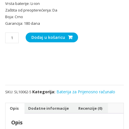
Vrsta baterije: Li-ion
Zaštita od preopterećenja: Da
Boja: Crno
Garancija: 180 dana
Baterija
Dodaj u košaricu
za
Prijenosno
računalo
HP
710417-
001
količina
Kategorija:
Baterija za Prijenosno računalo
SKU:
SL10062-5
Opis
Dodatne informacije
Recenzije (0)
Opis