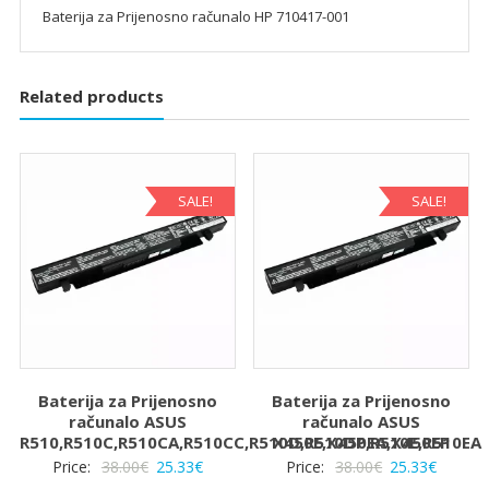
Baterija za Prijenosno računalo HP 710417-001
Related products
SALE!
SALE!
Baterija za Prijenosno
Baterija za Prijenosno
računalo ASUS
računalo ASUS
R510,R510C,R510CA,R510CC,R510D,R510DP,R510E,R510EA
X450E,X450EA,X450EP
Izvorna
Trenutna
Izvorna
Trenut
Price:
38.00
€
25.33
€
Price:
38.00
€
25.33
€