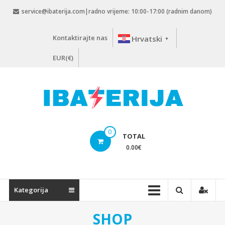
Skip
service@ibaterija.com|radno vrijeme: 10:00-17:00 (radnim danom)
to
content
Kontaktirajte nas
Hrvatski
▼
EUR(€)
0
TOTAL
0.00
€
Kategorija
SHOP