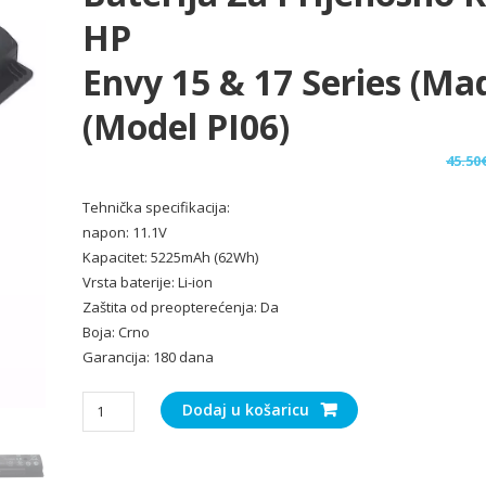
HP
Envy 15 & 17 Series (ma
(model PI06)
45.50
Tehnička specifikacija:
napon: 11.1V
Kapacitet: 5225mAh (62Wh)
Vrsta baterije: Li-ion
Zaštita od preopterećenja: Da
Boja: Crno
Garancija: 180 dana
Baterija
Dodaj u košaricu
za
Prijenosno
računalo