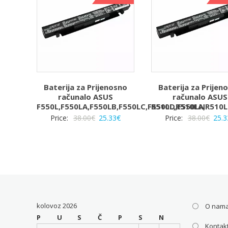
Baterija za Prijenosno
Baterija za Prijen
računalo ASUS
računalo ASUS
F550L,F550LA,F550LB,F550LC,F550LD,F550LN
R510L,R510LA,R510
Izvorna
Trenutna
Izvo
Price:
38.00
€
25.33
€
Price:
38.00
€
25.3
cijena
cijena
cijen
bila
je:
bila
je:
25.33€.
je:
38.00€.
38.00
kolovoz 2026
O nam
P
U
S
Č
P
S
N
Kontakt