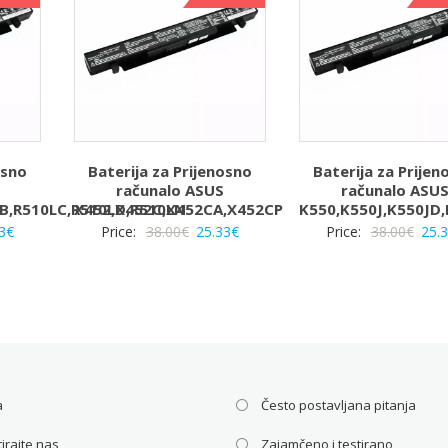
osno
Baterija za Prijenosno
Baterija za Prijen
računalo ASUS
računalo ASU
LB,R510LC,R510LD,R510LN
X452,X452C,X452CA,X452CP
K550,K550J,K550JD
rna
Trenutna
Izvorna
Trenutna
Izvo
3
€
Price:
38.00
€
25.33
€
Price:
38.00
€
25.
a
cijena
cijena
cijena
cije
je:
bila
je:
bila
25.33€.
je:
25.33€.
je:
€.
38.00€.
38.0
a
Često postavljana pitanja
irajte nas
Zajamčeno i testirano