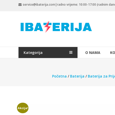
Skip
service@ibaterija.com|radno vrijeme: 10:00-17:00 (radnim da
to
content
Kategorija
O NAMA
KO
Početna
/
Baterija
/
Baterija za Pri
Akcija!