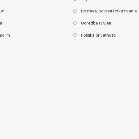
čun
Dostava, povrati i otkazivanja
ca
Odredbe i uvjeti
molim
Politika privatnosti