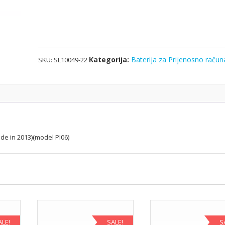
HP
Envy 15 & 17 series (made in 2013)
(model
PI06)
količina
Kategorija:
Baterija za Prijenosno račun
SKU:
SL10049-22
de in 2013)(model PI06)
ALE!
SALE!
S