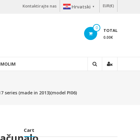
Kontaktirajte nas
EUR(€)
Hrvatski
▼
0
TOTAL
0.00
€
 MOLIM
17 series (made in 2013)(model PI06)
Cart
Računalo