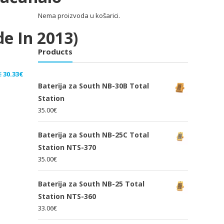
Nema proizvoda u košarici.
de In 2013)
Products
Izvorna
Trenutna
€
30.33
€
cijena
cijena
Baterija za South NB-30B Total
bila
je:
Station
je:
30.33€.
35.00
€
45.50€.
Baterija za South NB-25C Total
Station NTS-370
35.00
€
Baterija za South NB-25 Total
Station NTS-360
33.06
€