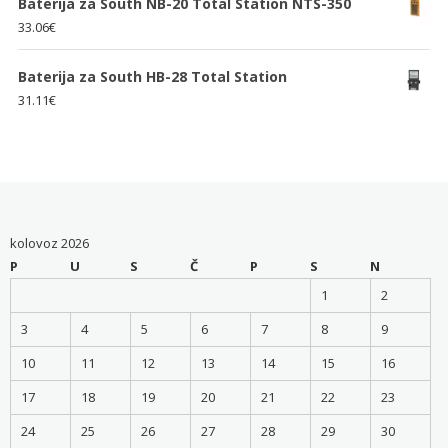
Baterija za South NB-20 Total Station NTS-350
33.06
€
Baterija za South HB-28 Total Station
31.11
€
kolovoz 2026
P
U
S
Č
P
S
N
1
2
3
4
5
6
7
8
9
10
11
12
13
14
15
16
17
18
19
20
21
22
23
24
25
26
27
28
29
30