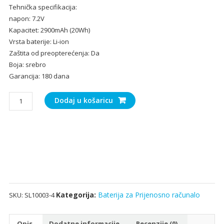
Tehnička specifikacija:
bila
je:
napon: 7.2V
je:
17.
Kapacitet: 2900mAh (20Wh)
26.00€.
Vrsta baterije: Li-ion
Zaštita od preopterećenja: Da
Boja: srebro
Garancija: 180 dana
Baterija
Dodaj u košaricu
za
Prijenosno
računalo
PANASONIC
CF-
VZSU53W
količina
Kategorija:
Baterija za Prijenosno računalo
SKU:
SL10003-4
Opis
Dodatne informacije
Recenzije (0)