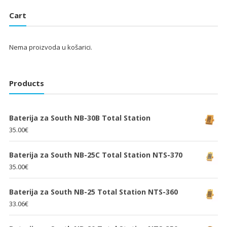
je:
25.33€.
je:
25.33€.
Cart
38.00€.
38.00€.
Nema proizvoda u košarici.
Products
Baterija za South NB-30B Total Station
35.00
€
Baterija za South NB-25C Total Station NTS-370
35.00
€
Baterija za South NB-25 Total Station NTS-360
33.06
€