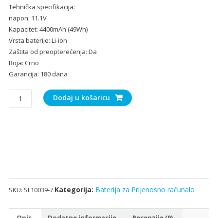
Tehnička specifikacija:
bila
je:
napon: 11.1V
je:
21.
Kapacitet: 4400mAh (49Wh)
32.00€.
Vrsta baterije: Li-ion
Zaštita od preopterećenja: Da
Boja: Crno
Garancija: 180 dana
Baterija
Dodaj u košaricu
za
Prijenosno
računalo
SAMSUNG
Q210
Series,Q310
Series
količina
Kategorija:
Baterija za Prijenosno računalo
SKU:
SL10039-7
Opis
Dodatne informacije
Recenzije (0)