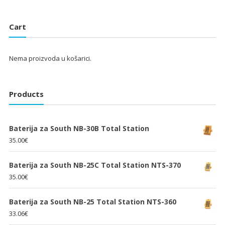
bila
je:
bila
je:
je:
25.33€.
je:
25.33€.
Cart
38.00€.
38.00€.
Nema proizvoda u košarici.
Products
Baterija za South NB-30B Total Station
35.00
€
Baterija za South NB-25C Total Station NTS-370
35.00
€
Baterija za South NB-25 Total Station NTS-360
33.06
€