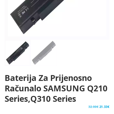
Baterija Za Prijenosno
Računalo SAMSUNG Q210
Series,Q310 Series
Izvorna
Tr
32.00
€
21.33
€
cijena
ci