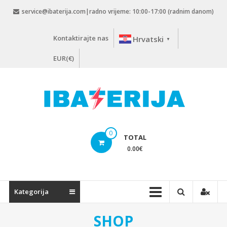
Skip
service@ibaterija.com|radno vrijeme: 10:00-17:00 (radnim danom)
to
content
Kontaktirajte nas
Hrvatski
▼
EUR(€)
0
TOTAL
0.00
€
Kategorija
SHOP