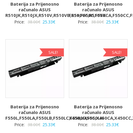
Baterija za Prijenosno
Baterija za Prijenosno
računalo ASUS
računalo ASUS
R510JK,R510JX,R510V,R510VB,R510VC,R510VX
F550,F550C,F550CA,F550CC,F
Izvorna
Trenutna
Izvorna
Trenut
Price:
38.00
€
25.33
€
Price:
38.00
€
25.33
€
cijena
cijena
cijena
cijena
bila
je:
bila
je:
je:
25.33€.
je:
25.33€.
38.00€.
38.00€.
SALE!
SALE!
Baterija za Prijenosno
Baterija za Prijenosno
računalo ASUS
računalo ASUS
F550L,F550LA,F550LB,F550LC,F550LD,F550LN
X450,X450C,X450CA,X450CC
Izvorna
Trenutna
Izvorna
Trenut
Price:
38.00
€
25.33
€
Price:
38.00
€
25.33
€
cijena
cijena
cijena
cijena