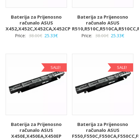
Baterija za Prijenosno
Baterija za Prijenosno
računalo ASUS
računalo ASUS
X452,X452C,X452CA,X452CP
R510,R510C,R510CA,R510CC,
Izvorna
Trenutna
Izvorna
Trenut
Price:
38.00
€
25.33
€
Price:
38.00
€
25.33
€
cijena
cijena
cijena
cijena
bila
je:
bila
je:
je:
25.33€.
je:
25.33€.
38.00€.
38.00€.
SALE!
SALE!
Baterija za Prijenosno
Baterija za Prijenosno
računalo ASUS
računalo ASUS
X450E,X450EA,X450EP
F550,F550C,F550CA,F550CC,F