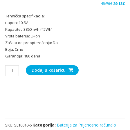
Izvorna
Tr
43.70
€
29.13
€
cijena
ci
Tehnička specifikacija:
bila
je:
napon: 10.8V
je:
29.
Kapacitet: 3860mAh (45Wh)
43.70€.
Vrsta baterije: Li-ion
Zaštita od preopterećenja: Da
Boja: Crno
Garancija: 180 dana
Baterija
Dodaj u košaricu
za
Prijenosno
računalo
Toshiba
Chromebook
CB30-
B,CB30-
B-
Kategorija:
Baterija za Prijenosno računalo
SKU:
SL10010-6
103,CB30-