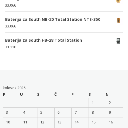
33.06
€
Baterija za South NB-20 Total Station NTS-350
33.06
€
Baterija za South HB-28 Total Station
31.11
€
kolovoz 2026
P
U
S
Č
P
S
N
1
2
3
4
5
6
7
8
9
10
11
12
13
14
15
16