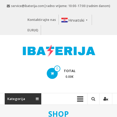
Skip
service@ibaterija.com|radno vrijeme: 10:00-17:00 (radnim danom)
to
content
Kontaktirajte nas
Hrvatski
▼
EUR(€)
0
TOTAL
0.00
€
Kategorija
SHOP