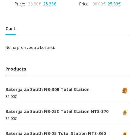
Izvorna
Trenutna
Izvorna
Trenut
Price:
38.00
€
25.33
€
Price:
38.00
€
25.33
€
cijena
cijena
cijena
cijena
bila
je:
bila
je:
je:
25.33€.
je:
25.33€.
Cart
38.00€.
38.00€.
Nema proizvoda u košarici.
Products
Baterija za South NB-30B Total Station
35.00
€
Baterija za South NB-25C Total Station NTS-370
35.00
€
Baterija za South NB-25 Total Station NTS-360