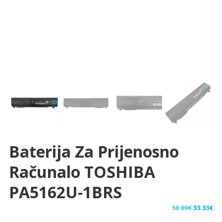
Baterija Za Prijenosno
Računalo TOSHIBA
PA5162U-1BRS
Izvorna
Tr
50.00
€
33.33
€
cijena
ci