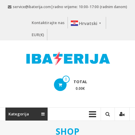
Skip
service@ibaterija.com|radno vrijeme: 10:00-17:00 (radnim danom)
to
content
Kontaktirajte nas
Hrvatski
▼
EUR(€)
0
TOTAL
0.00
€
Kategorija
SHOP