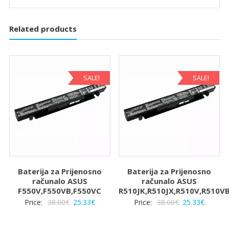
Related products
SALE!
SALE!
Baterija za Prijenosno
Baterija za Prijenosno
računalo ASUS
računalo ASUS
F550V,F550VB,F550VC
R510JK,R510JX,R510V,R510V
Izvorna
Trenutna
Izvorna
Trenut
Price:
38.00
€
25.33
€
Price:
38.00
€
25.33
€
cijena
cijena
cijena
cijena
bila
je:
bila
je: