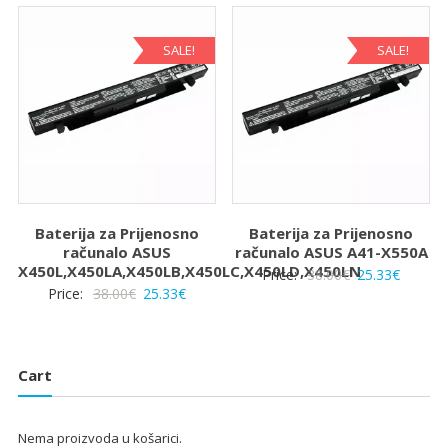
je:
25.33€.
je:
25.33€.
38.00€.
38.00€.
SALE!
SALE!
Baterija za Prijenosno
Baterija za Prijenosno
računalo ASUS
računalo ASUS A41-X550A
X450L,X450LA,X450LB,X450LC,X450LD,X450LN
Izvorna
Trenut
Price:
38.00
€
25.33
€
Izvorna
Trenutna
Price:
38.00
€
25.33
€
cijena
cijena
cijena
cijena
bila
je:
bila
je:
je:
25.33€.
je:
25.33€.
38.00€.
Cart
38.00€.
Nema proizvoda u košarici.