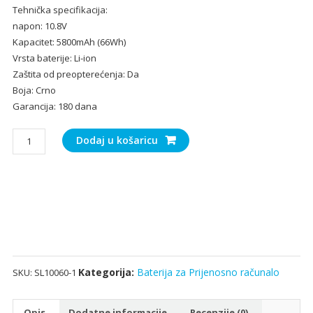
Tehnička specifikacija:
bila
je:
napon: 10.8V
je:
33.
Kapacitet: 5800mAh (66Wh)
50.00€.
Vrsta baterije: Li-ion
Zaštita od preopterećenja: Da
Boja: Crno
Garancija: 180 dana
Baterija
Dodaj u košaricu
za
Prijenosno
računalo
TOSHIBA
PA5162U-
1BRS
količina
Kategorija:
Baterija za Prijenosno računalo
SKU:
SL10060-1
Opis
Dodatne informacije
Recenzije (0)